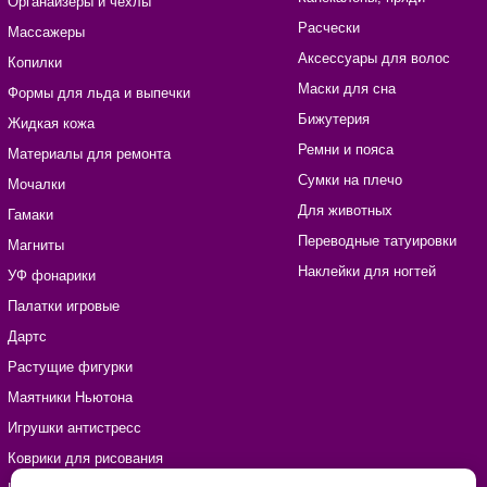
Органайзеры и чехлы
Расчески
Массажеры
Аксессуары для волос
Копилки
Маски для сна
Формы для льда и выпечки
Бижутерия
Жидкая кожа
Ремни и пояса
Материалы для ремонта
Сумки на плечо
Мочалки
Для животных
Гамаки
Переводные татуировки
Магниты
Наклейки для ногтей
УФ фонарики
Палатки игровые
Дартс
Растущие фигурки
Маятники Ньютона
Игрушки антистресс
Коврики для рисования