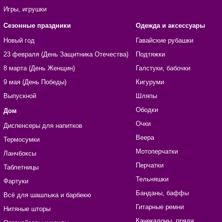
Игры, игрушки
Сезонные праздники
Одежда и аксессуары
Новый год
Гавайские рубашки
23 февраля (День Защитника Отечества)
Подтяжки
8 марта (День Женщин)
Галстуки, бабочки
9 мая (День Победы)
Кигуруми
Выпускной
Шляпы
Ободки
Дом
Очки
Диспенсеры для напитков
Веера
Термосумки
Мотоперчатки
Ланчбоксы
Перчатки
Таблетницы
Тельняшки
Фартуки
Банданы, баффы
Всё для шашлыка и барбекю
Гитарные ремни
Нитяные шторы
Канекалоны, пряди