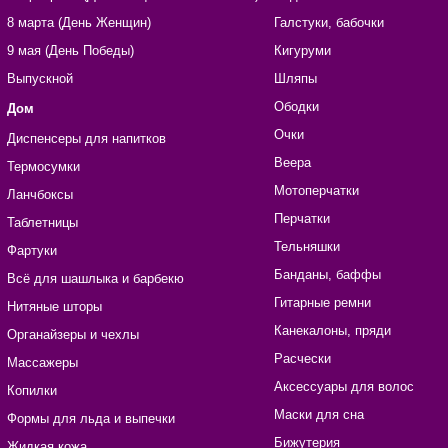
8 марта (День Женщин)
Галстуки, бабочки
9 мая (День Победы)
Кигуруми
Выпускной
Шляпы
Ободки
Дом
Очки
Диспенсеры для напитков
Веера
Термосумки
Мотоперчатки
Ланчбоксы
Перчатки
Таблетницы
Тельняшки
Фартуки
Банданы, баффы
Всё для шашлыка и барбекю
Гитарные ремни
Нитяные шторы
Канекалоны, пряди
Органайзеры и чехлы
Расчески
Массажеры
Аксессуары для волос
Копилки
Маски для сна
Формы для льда и выпечки
Бижутерия
Жидкая кожа