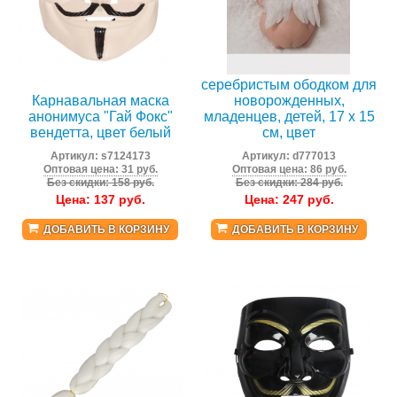
Крылья ангела с
серебристым ободком для
Карнавальная маска
новорожденных,
анонимуса "Гай Фокс"
младенцев, детей, 17 х 15
вендетта, цвет белый
см, цвет
Артикул:
s7124173
Артикул:
d777013
Оптовая цена: 31 руб.
Оптовая цена: 86 руб.
Без скидки: 158 руб.
Без скидки: 284 руб.
Цена:
137
руб.
Цена:
247
руб.
ДОБАВИТЬ В КОРЗИНУ
ДОБАВИТЬ В КОРЗИНУ