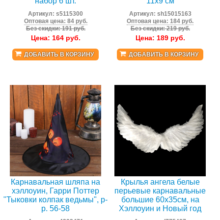
набор 6 шт.
11x9 см
Артикул:
s5115300
Артикул:
sh15015163
Оптовая цена: 84 руб.
Оптовая цена: 184 руб.
Без скидки: 191 руб.
Без скидки: 219 руб.
Цена:
164
руб.
Цена:
189
руб.
ДОБАВИТЬ В КОРЗИНУ
ДОБАВИТЬ В КОРЗИНУ
Карнавальная шляпа на
Крылья ангела белые
хэллоуин, Гарри Поттер
перьевые карнавальные
"Тыковки колпак ведьмы", р-
большие 60х35см, на
р. 56-58
Хэллоуин и Новый год