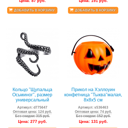
Цена:
87
руб.
Цена:
191
руб.
ДОБАВИТЬ В КОРЗИНУ
ДОБАВИТЬ В КОРЗИНУ
Кольцо "Щупальца
Прикол на Хэллоуин
Осьминог", размер
конфетница "Тыква"малая,
универсальный
8х8х5 см
Артикул:
d775647
Артикул:
s536463
Оптовая цена: 124 руб.
Оптовая цена: 74 руб.
Без скидки: 315 руб.
Без скидки: 152 руб.
Цена:
277
руб.
Цена:
131
руб.