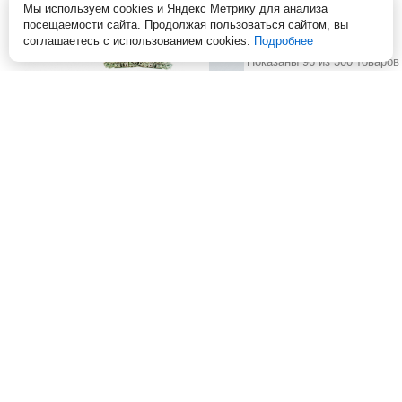
Мы используем cookies и Яндекс Метрику для анализа
посещаемости сайта. Продолжая пользоваться сайтом, вы
соглашаетесь с использованием cookies.
Подробнее
Показаны 96 из 300 товаров
Набор с открыткой
Ланч-бокс "Приятного
поздравительный
аппетита", 600 мл 13х9.5х5
"Успешного бизнеса"
см
Артикул:
s866364
Артикул:
s4004670
Оптовая цена: 18 руб.
Оптовая цена: 22 руб.
Без скидки: 87 руб.
Без скидки: 81 руб.
Цена:
87
руб.
Цена:
70
руб.
ДОБАВИТЬ В КОРЗИНУ
ДОБАВИТЬ В КОРЗИНУ