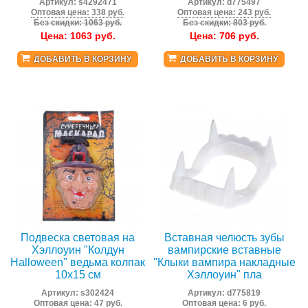
Артикул:
s4292471
Артикул:
d775497
Оптовая цена: 338 руб.
Оптовая цена: 243 руб.
Без скидки: 1063 руб.
Без скидки: 803 руб.
Цена:
1063
руб.
Цена:
706
руб.
ДОБАВИТЬ В КОРЗИНУ
ДОБАВИТЬ В КОРЗИНУ
Подвеска световая на
Вставная челюсть зубы
Хэллоуин "Колдун
вампирские вставные
Halloween" ведьма колпак
"Клыки вампира накладные
10х15 см
Хэллоуин" пла
Артикул:
s302424
Артикул:
d775819
Оптовая цена: 47 руб.
Оптовая цена: 6 руб.