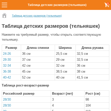
0
Таблица детских размеров (тельняшек)
Таблица детских размеров (тельняшек)
Таблица детских размеров (тельняшек)
Нажмите на требуемый размер, чтобы открыть соответствующую
тельняшку.
Размер
Длина спинки
Ширина
Длина рукава
24-26
36 см
25,5 см
32,5 см
28-30
37 см
29 см
32,5 см
32-34
42 см
32 см
36 см
36-38
45 см
38,5 см
38 см
40-42
52 см
40 см
41,5 см
Таблица рост-возраст-размер
Российский размер
Возраст (лет)
Рост (см)
28/30
3
98
28/30
4
104