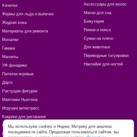
Аксессуары для волос
Копилки
Маски для сна
Формы для льда и выпечки
Бижутерия
Жидкая кожа
Ремни и пояса
Материалы для ремонта
Сумки на плечо
Мочалки
Для животных
Гамаки
Переводные татуировки
Магниты
Наклейки для ногтей
УФ фонарики
Палатки игровые
Дартс
Растущие фигурки
Маятники Ньютона
Игрушки антистресс
Коврики для рисования
Наборы для рукоделия
Мы используем cookies и Яндекс Метрику для анализа
посещаемости сайта. Продолжая пользоваться сайтом, вы
Наклейки виниловые