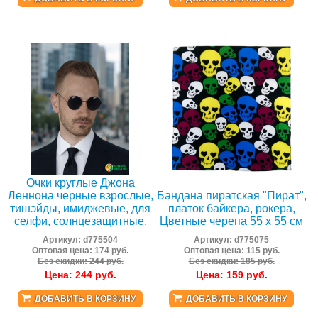
Очки круглые Джона
Леннона черные взрослые,
Бандана пиратская "Пират",
тишэйды, имиджевые, для
платок байкера, рокера,
селфи, солнцезащитные,
Цветные черепа 55 х 55 см
Артикул:
d775504
Артикул:
d775075
Оптовая цена: 174 руб.
Оптовая цена: 115 руб.
Без скидки: 244 руб.
Без скидки: 185 руб.
Цена:
244
руб.
Цена:
159
руб.
ДОБАВИТЬ В КОРЗИНУ
ДОБАВИТЬ В КОРЗИНУ