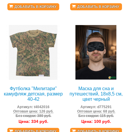
ДОБАВИТЬ В КОРЗИНУ
ДОБАВИТЬ В КОРЗИНУ
Футболка "Милитари"
Маска для сна и
камуфляж детская, размер
путешествий, 18х8,5 см,
40-42
цвет черный
Артикул:
t4042016
Артикул:
d775291
Оптовая цена: 126 руб.
Оптовая цена: 68 руб.
Без скидки: 380 руб.
Без скидки: 115 руб.
Цена:
334
руб.
Цена:
100
руб.
ДОБАВИТЬ В КОРЗИНУ
ДОБАВИТЬ В КОРЗИНУ