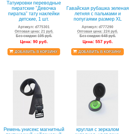
Татуировки переводные
пиратские "Девочка
Гавайская рубашка зеленая
пиратка" тату наклейки
летняя с пальмами и
детские, 1 шт.
попугаями размер XL
Артикул:
d775301
Артикул:
d777290
Оптовая цена: 21 руб.
Оптовая цена: 224 руб.
Без скидки: 105 руб.
Без скидки: 648 руб.
Цена:
90
руб.
Цена:
557
руб.
ДОБАВИТЬ В КОРЗИНУ
ДОБАВИТЬ В КОРЗИНУ
Расческа массажная
Ремень унисекс магнитный
круглая с зеркалом