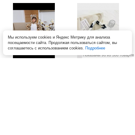
Мы используем cookies и Яндекс Метрику для анализа
посещаемости сайта. Продолжая пользоваться сайтом, вы
соглашаетесь с использованием cookies.
Подробнее
Показаны 96 из 386 товаров
Кигуруми "Леопардовый
Сумка на плечо "Цветочки"
медведь" для детей, на рост
мягкая, пушистая, цвет
100-110 см
черный, белый
Артикул:
d776837
Артикул:
d776771
Оптовая цена: 777 руб.
Оптовая цена: 263 руб.
Без скидки: 909 руб.
Без скидки: 592 руб.
Цена:
782
руб.
Цена:
509
руб.
ДОБАВИТЬ В КОРЗИНУ
ДОБАВИТЬ В КОРЗИНУ