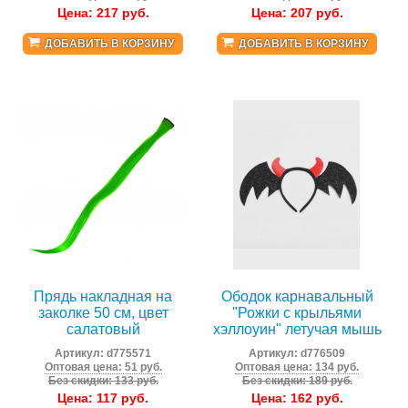
Цена:
217
руб.
Цена:
207
руб.
ДОБАВИТЬ В КОРЗИНУ
ДОБАВИТЬ В КОРЗИНУ
Прядь накладная на
Ободок карнавальный
заколке 50 см, цвет
"Рожки с крыльями
салатовый
хэллоуин" летучая мышь
Артикул:
d775571
Артикул:
d776509
Оптовая цена: 51 руб.
Оптовая цена: 134 руб.
Без скидки: 133 руб.
Без скидки: 189 руб.
Цена:
117
руб.
Цена:
162
руб.