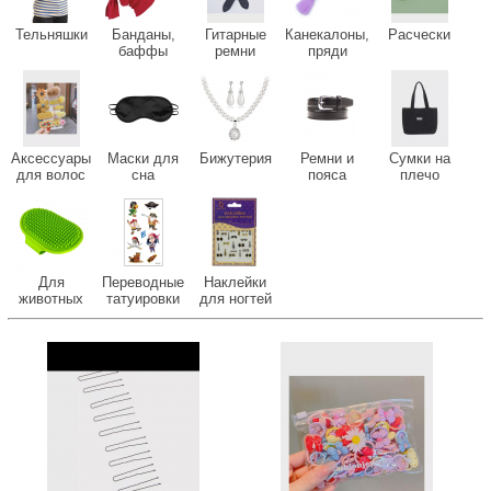
Тельняшки
Банданы,
Гитарные
Канекалоны,
Расчески
баффы
ремни
пряди
Аксессуары
Маски для
Бижутерия
Ремни и
Сумки на
для волос
сна
пояса
плечо
Для
Переводные
Наклейки
животных
татуировки
для ногтей