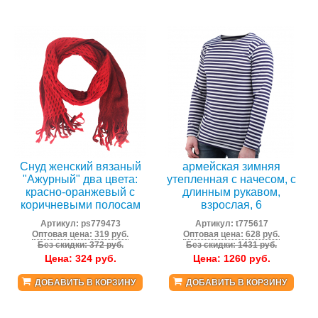
Тельняшка-лонгслив -
Снуд женский вязаный
армейская зимняя
"Ажурный" два цвета:
утепленная с начесом, с
красно-оранжевый с
длинным рукавом,
коричневыми полосам
взрослая, 6
Артикул:
ps779473
Артикул:
t775617
Оптовая цена: 319 руб.
Оптовая цена: 628 руб.
Без скидки: 372 руб.
Без скидки: 1431 руб.
Цена:
324
руб.
Цена:
1260
руб.
ДОБАВИТЬ В КОРЗИНУ
ДОБАВИТЬ В КОРЗИНУ