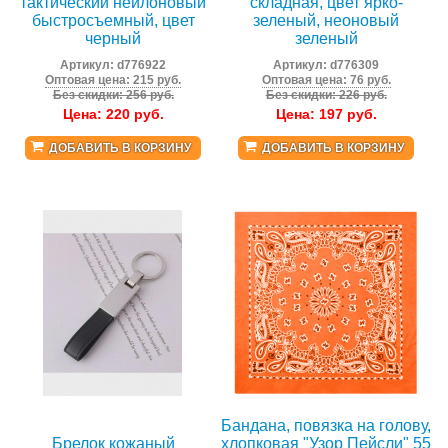
тактический нейлоновый
складная, цвет ярко-
быстросъемный, цвет
зеленый, неоновый
черный
зеленый
Артикул:
d776922
Артикул:
d776309
Оптовая цена: 215 руб.
Оптовая цена: 76 руб.
Без скидки: 256 руб.
Без скидки: 226 руб.
Цена:
220
руб.
Цена:
197
руб.
ДОБАВИТЬ В КОРЗИНУ
ДОБАВИТЬ В КОРЗИНУ
Бандана, повязка на голову,
Брелок кожаный
хлопковая "Узор Пейсли" 55