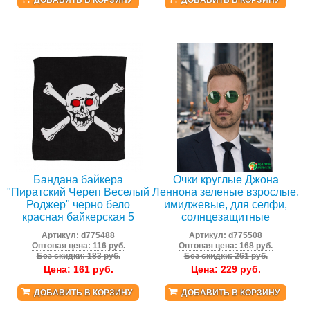
ДОБАВИТЬ В КОРЗИНУ
ДОБАВИТЬ В КОРЗИНУ
Бандана байкера
Очки круглые Джона
"Пиратский Череп Веселый
Леннона зеленые взрослые,
Роджер" черно бело
имиджевые, для селфи,
красная байкерская 5
солнцезащитные
Артикул:
d775488
Артикул:
d775508
Оптовая цена: 116 руб.
Оптовая цена: 168 руб.
Без скидки: 183 руб.
Без скидки: 261 руб.
Цена:
161
руб.
Цена:
229
руб.
ДОБАВИТЬ В КОРЗИНУ
ДОБАВИТЬ В КОРЗИНУ