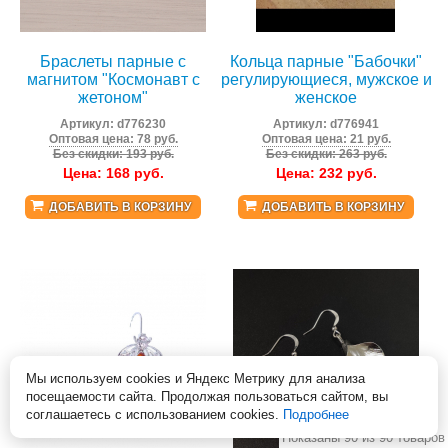
Браслеты парные с
Кольца парные "Бабочки"
магнитом "Космонавт с
регулирующиеся, мужское и
жетоном"
женское
Артикул:
d776230
Артикул:
d776941
Оптовая цена: 78 руб.
Оптовая цена: 21 руб.
Без скидки: 193 руб.
Без скидки: 263 руб.
Цена:
168
руб.
Цена:
232
руб.
ДОБАВИТЬ В КОРЗИНУ
ДОБАВИТЬ В КОРЗИНУ
Мы используем cookies и Яндекс Метрику для анализа
посещаемости сайта. Продолжая пользоваться сайтом, вы
соглашаетесь с использованием cookies.
Подробнее
Показаны 90 из 90 товаров