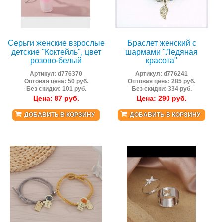
Серьги женские взрослые
Браслет женский с
детские "Коктейль", цвет
шармами "Ледяная
розово-белый
красота"
Артикул:
d776370
Артикул:
d776241
Оптовая цена: 50 руб.
Оптовая цена: 285 руб.
Без скидки: 101 руб.
Без скидки: 334 руб.
Цена:
87
руб.
Цена:
290
руб.
ДОБАВИТЬ В КОРЗИНУ
ДОБАВИТЬ В КОРЗИНУ