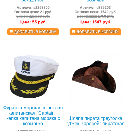
Артикул:
s2293700
Артикул:
d775203
Оптовая цена: 21 руб.
Оптовая цена: 1542 руб.
Без скидки: 63 руб.
Без скидки: 1758 руб.
Цена:
55
руб.
Цена:
1547
руб.
ДОБАВИТЬ В КОРЗИНУ
ДОБАВИТЬ В КОРЗИНУ
Фуражка морская взрослая
капитанская "Captain",
кепка капитана моряка с
Шляпа пирата треуголка
козырько
"Джек Воробей" пиратская