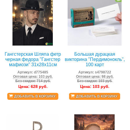
Гангстерская Шляпа фетр
Большая дурацкая
черная федора "Гангстер
викторина "Пердимонокль",
мафиози" 31x28x11см
100 карт
Артикул:
d775485
Артикул:
s4798722
Оптовая цена: 103 руб.
Оптовая цена: 98 руб.
Без скидки: 714 руб.
Без скидки: 103 руб.
Цена:
628
руб.
Цена:
103
руб.
ДОБАВИТЬ В КОРЗИНУ
ДОБАВИТЬ В КОРЗИНУ