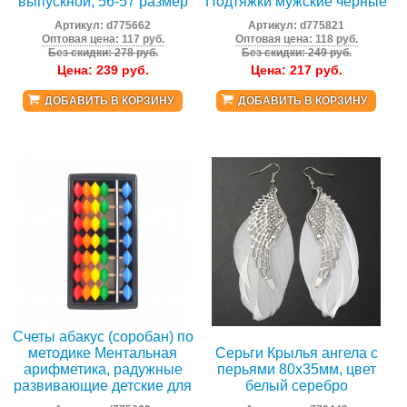
выпускной, 56-57 размер
Подтяжки мужские черные
Артикул:
d775662
Артикул:
d775821
Оптовая цена: 117 руб.
Оптовая цена: 118 руб.
Без скидки: 278 руб.
Без скидки: 249 руб.
Цена:
239
руб.
Цена:
217
руб.
ДОБАВИТЬ В КОРЗИНУ
ДОБАВИТЬ В КОРЗИНУ
Счеты абакус (соробан) по
методике Ментальная
Серьги Крылья ангела с
арифметика, радужные
перьями 80х35мм, цвет
развивающие детские для
белый серебро