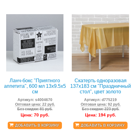
Ланч-бокс "Приятного
Скатерть одноразовая
аппетита", 600 мл 13х9.5х5
137x183 см "Праздничный
см
стол", цвет золото
Артикул:
s4004670
Артикул:
d775219
Оптовая цена: 22 руб.
Оптовая цена: 92 руб.
Без скидки: 81 руб.
Без скидки: 223 руб.
Цена:
70
руб.
Цена:
194
руб.
ДОБАВИТЬ В КОРЗИНУ
ДОБАВИТЬ В КОРЗИНУ