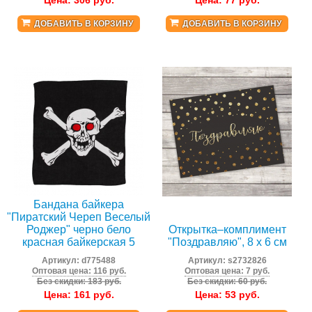
Цена:
306
руб.
Цена:
77
руб.
ДОБАВИТЬ В КОРЗИНУ
ДОБАВИТЬ В КОРЗИНУ
Бандана байкера
"Пиратский Череп Веселый
Роджер" черно бело
Открытка–комплимент
красная байкерская 5
"Поздравляю", 8 х 6 см
Артикул:
d775488
Артикул:
s2732826
Оптовая цена: 116 руб.
Оптовая цена: 7 руб.
Без скидки: 183 руб.
Без скидки: 60 руб.
Цена:
161
руб.
Цена:
53
руб.