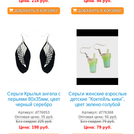
Цена:
218
руб.
Цена:
98
руб.
ДОБАВИТЬ В КОРЗИНУ
ДОБАВИТЬ В КОРЗИНУ
Серьги Крылья ангела с
Серьги женские взрослые
перьями 80х35мм, цвет
детские "Коктейль киви",
черный серебро
цвет зелено-голубой
Артикул:
d776053
Артикул:
d776368
Оптовая цена: 35 руб.
Оптовая цена: 56 руб.
Без скидки: 225 руб.
Без скидки: 79 руб.
Цена:
198
руб.
Цена:
79
руб.