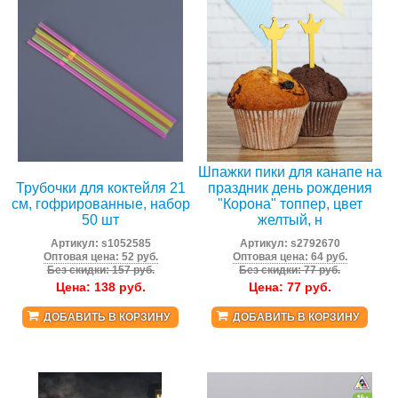
Шпажки пики для канапе на
Трубочки для коктейля 21
праздник день рождения
см, гофрированные, набор
"Корона" топпер, цвет
50 шт
желтый, н
Артикул:
s1052585
Артикул:
s2792670
Оптовая цена: 52 руб.
Оптовая цена: 64 руб.
Без скидки: 157 руб.
Без скидки: 77 руб.
Цена:
138
руб.
Цена:
77
руб.
ДОБАВИТЬ В КОРЗИНУ
ДОБАВИТЬ В КОРЗИНУ