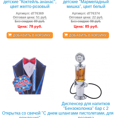
детские "Коктейль ананас",
детские "Мармеладный
цвет желто-розовый
мишка", цвет белый
Артикул:
d776369
Артикул:
d776374
Оптовая цена: 51 руб.
Оптовая цена: 22 руб.
Без скидки: 89 руб.
Без скидки: 98 руб.
Цена:
78
руб.
Цена:
85
руб.
ДОБАВИТЬ В КОРЗИНУ
ДОБАВИТЬ В КОРЗИНУ
Диспенсер для напитков
"Бензоколонка" бар с 2
Открытка со свечой "С днем
шлангами пистолетами, для
рождения"
розлива