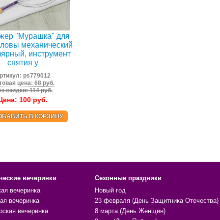
жер "Мурашка" для
оловы механический
лярный, инструмент
снятия у
ртикул:
ps779012
товая цена: 68 руб.
з скидки: 114 руб.
Цена:
100
руб.
ОБАВИТЬ В КОРЗИНУ
ческие вечеринки
Сезонные праздники
кая вечеринка
Новый год
ая вечеринка
23 февраля (День Защитника Отечества)
рская вечеринка
8 марта (День Женщин)