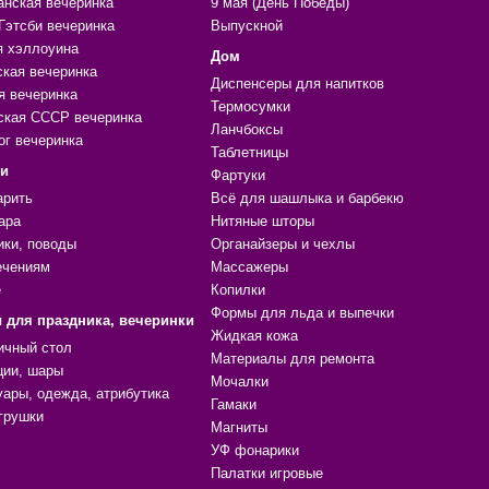
анская вечеринка
9 мая (День Победы)
Гэтсби вечеринка
Выпускной
я хэллоуина
Дом
ская вечеринка
Диспенсеры для напитков
я вечеринка
Термосумки
ская СССР вечеринка
Ланчбоксы
ог вечеринка
Таблетницы
ки
Фартуки
арить
Всё для шашлыка и барбекю
ара
Нитяные шторы
ики, поводы
Органайзеры и чехлы
ечениям
Массажеры
е
Копилки
Формы для льда и выпечки
 для праздника, вечеринки
Жидкая кожа
ичный стол
Материалы для ремонта
ции, шары
Мочалки
уары, одежда, атрибутика
Гамаки
грушки
Магниты
УФ фонарики
Палатки игровые