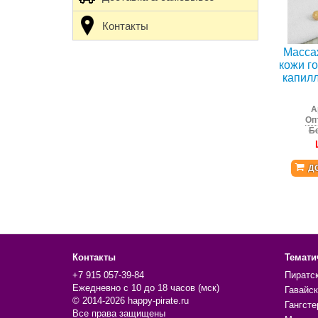
Контакты
Масса
кожи г
капил
А
Оп
Бе
Д
Контакты
Темати
+7 915 057-39-84
Пиратс
Ежедневно с 10 до 18 часов (мск)
Гавайск
© 2014-2026 happy-pirate.ru
Гангсте
Все права защищены