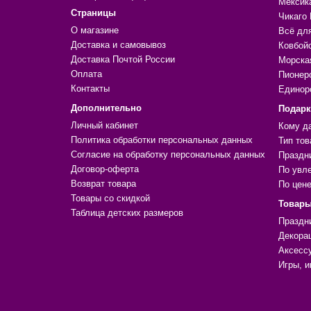
Мексик
Страницы
Чикаго 
О магазине
Всё дл
Доставка и самовывоз
Ковбой
Доставка Почтой России
Морска
Оплата
Пионер
Контакты
Единор
Дополнительно
Подар
Личный кабинет
Кому д
Политика обработки персональных данных
Тип тов
Согласие на обработку персональных данных
Праздн
Договор-оферта
По увл
Возврат товара
По цен
Товары со скидкой
Товары
Таблица детских размеров
Праздн
Декора
Аксесс
Игры, и