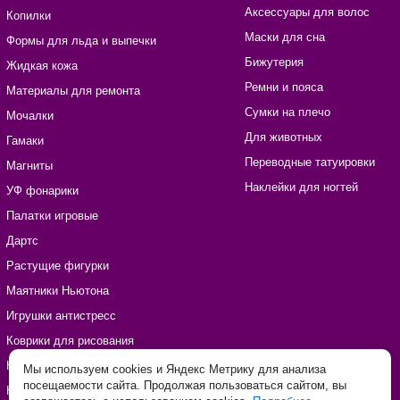
Аксессуары для волос
Копилки
Маски для сна
Формы для льда и выпечки
Бижутерия
Жидкая кожа
Ремни и пояса
Материалы для ремонта
Сумки на плечо
Мочалки
Для животных
Гамаки
Переводные татуировки
Магниты
Наклейки для ногтей
УФ фонарики
Палатки игровые
Дартс
Растущие фигурки
Маятники Ньютона
Игрушки антистресс
Коврики для рисования
Наборы для рукоделия
Мы используем cookies и Яндекс Метрику для анализа
посещаемости сайта. Продолжая пользоваться сайтом, вы
Наклейки виниловые