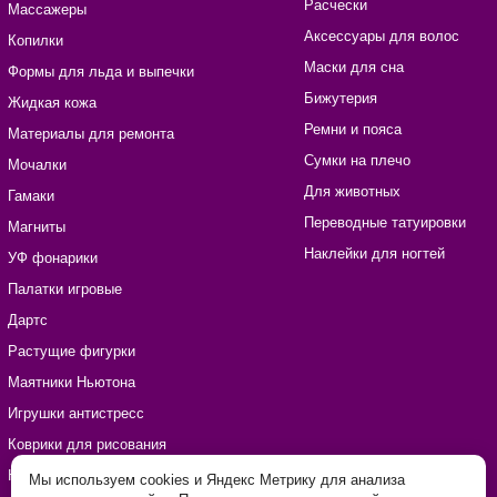
Расчески
Массажеры
Аксессуары для волос
Копилки
Маски для сна
Формы для льда и выпечки
Бижутерия
Жидкая кожа
Ремни и пояса
Материалы для ремонта
Сумки на плечо
Мочалки
Для животных
Гамаки
Переводные татуировки
Магниты
Наклейки для ногтей
УФ фонарики
Палатки игровые
Дартс
Растущие фигурки
Маятники Ньютона
Игрушки антистресс
Коврики для рисования
Наборы для рукоделия
Мы используем cookies и Яндекс Метрику для анализа