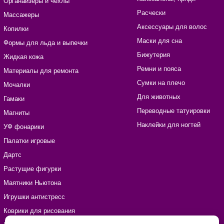
Органайзеры и чехлы
Расчески
Массажеры
Аксессуары для волос
Копилки
Маски для сна
Формы для льда и выпечки
Бижутерия
Жидкая кожа
Ремни и пояса
Материалы для ремонта
Сумки на плечо
Мочалки
Для животных
Гамаки
Переводные татуировки
Магниты
Наклейки для ногтей
УФ фонарики
Палатки игровые
Дартс
Растущие фигурки
Маятники Ньютона
Игрушки антистресс
Коврики для рисования