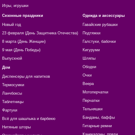
Игры, игрушки
Сезонные праздники
Одежда и аксессуары
Новый год
Гавайские рубашки
23 февраля (День Защитника Отечества)
Подтяжки
8 марта (День Женщин)
Галстуки, бабочки
9 мая (День Победы)
Кигуруми
Выпускной
Шляпы
Ободки
Дом
Очки
Диспенсеры для напитков
Веера
Термосумки
Мотоперчатки
Ланчбоксы
Перчатки
Таблетницы
Тельняшки
Фартуки
Банданы, баффы
Всё для шашлыка и барбекю
Гитарные ремни
Нитяные шторы
Канекалоны, пряди