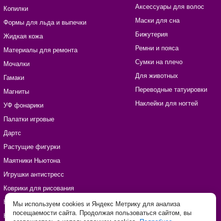
Аксессуары для волос
Копилки
Маски для сна
Формы для льда и выпечки
Бижутерия
Жидкая кожа
Ремни и пояса
Материалы для ремонта
Сумки на плечо
Мочалки
Для животных
Гамаки
Переводные татуировки
Магниты
Наклейки для ногтей
УФ фонарики
Палатки игровые
Дартс
Растущие фигурки
Маятники Ньютона
Игрушки антистресс
Коврики для рисования
Наборы для рукоделия
Мы используем cookies и Яндекс Метрику для анализа
посещаемости сайта. Продолжая пользоваться сайтом, вы
Наклейки виниловые