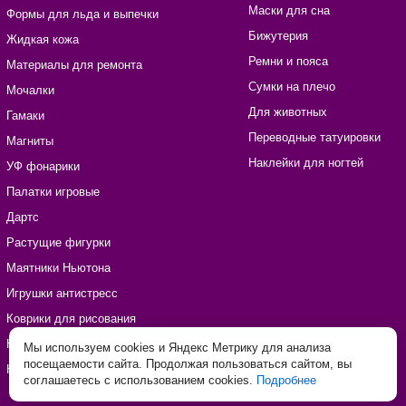
Маски для сна
Формы для льда и выпечки
Бижутерия
Жидкая кожа
Ремни и пояса
Материалы для ремонта
Сумки на плечо
Мочалки
Для животных
Гамаки
Переводные татуировки
Магниты
Наклейки для ногтей
УФ фонарики
Палатки игровые
Дартс
Растущие фигурки
Маятники Ньютона
Игрушки антистресс
Коврики для рисования
Наборы для рукоделия
Мы используем cookies и Яндекс Метрику для анализа
посещаемости сайта. Продолжая пользоваться сайтом, вы
Наклейки виниловые
соглашаетесь с использованием cookies.
Подробнее