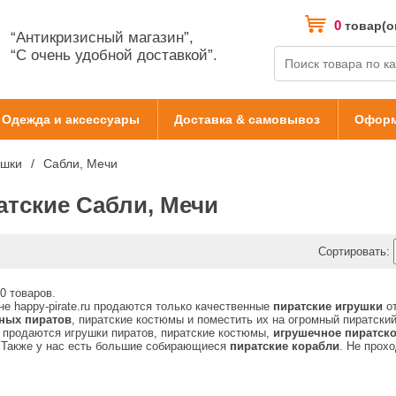
0
товар(о
“Антикризисный магазин”,
“С очень удобной доставкой”.
Одежда и аксессуары
Доставка & самовывоз
Оформ
ушки
Сабли, Мечи
атские Сабли, Мечи
Сортировать:
0 товаров.
не happy-pirate.ru продаются только качественные
пиратские игрушки
от
ных пиратов
, пиратские костюмы и поместить их на огромный пиратски
 продаются игрушки пиратов, пиратские костюмы,
игрушечное пиратск
 Также у нас есть большие собирающиеся
пиратские корабли
. Не прох