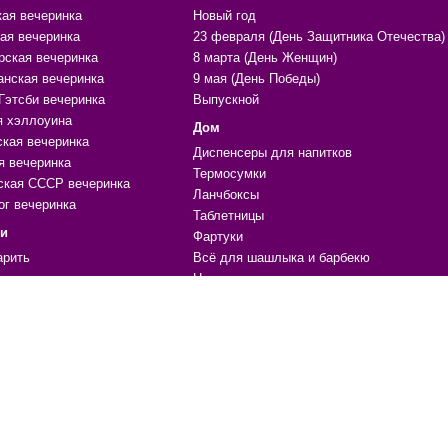
кая вечеринка
Новый год
ая вечеринка
23 февраля (День Защитника Отечества)
рская вечеринка
8 марта (День Женщин)
анская вечеринка
9 мая (День Победы)
Гэтсби вечеринка
Выпускной
я хэллоуина
Дом
ская вечеринка
Диспенсеры для напитков
я вечеринка
Термосумки
ская СССР вечеринка
Ланчбоксы
ог вечеринка
Таблетницы
ки
Фартуки
арить
Всё для шашлыка и барбекю
ара
Нитяные шторы
ики, поводы
Органайзеры и чехлы
ечениям
Массажеры
е
Копилки
Формы для льда и выпечки
 для праздника, вечеринки
Жидкая кожа
ичный стол
Материалы для ремонта
ции, шары
Мочалки
уары, одежда, атрибутика
Гамаки