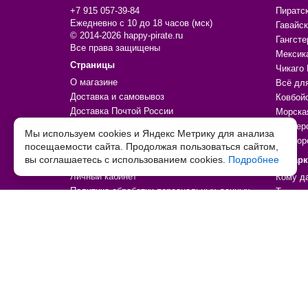
+7 915 057-39-84
Пиратс
Ежедневно с 10 до 18 часов (мск)
Гавайск
© 2014-2026 happy-pirate.ru
Гангсте
Все права защищены
Мексик
Страницы
Чикаго 
О магазине
Всё дл
Доставка и самовывоз
Ковбой
Доставка Почтой России
Морска
Оплата
Пионер
Мы используем cookies и Яндекс Метрику для анализа
Контакты
Единор
посещаемости сайта. Продолжая пользоваться сайтом,
вы соглашаетесь с использованием cookies.
Дополнительно
Подробнее
Подар
Личный кабинет
Кому д
Политика обработки персональных данных
Тип тов
Согласие на обработку персональных данных
Праздн
Договор-оферта
По увл
Возврат товара
По цен
Товары со скидкой
Товары
Таблица детских размеров
Праздн
Декора
Аксесс