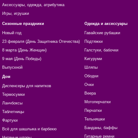
Аксессуары, одежда, атрибутика
Игры, игрушки
Сезонные праздники
Одежда и аксессуары
Новый год
Гавайские рубашки
23 февраля (День Защитника Отечества)
Подтяжки
8 марта (День Женщин)
Галстуки, бабочки
9 мая (День Победы)
Кигуруми
Выпускной
Шляпы
Ободки
Дом
Очки
Диспенсеры для напитков
Веера
Термосумки
Мотоперчатки
Ланчбоксы
Перчатки
Таблетницы
Тельняшки
Фартуки
Банданы, баффы
Всё для шашлыка и барбекю
Гитарные ремни
Нитяные шторы