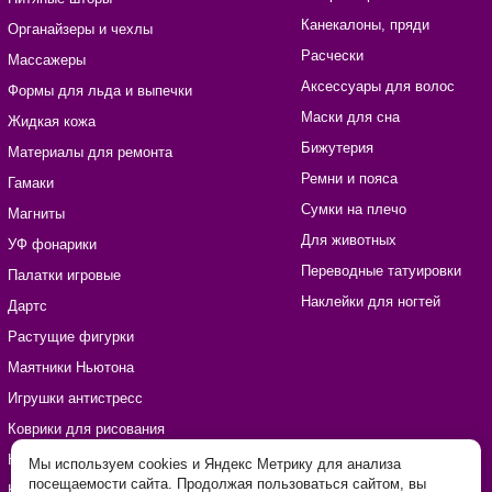
Канекалоны, пряди
Органайзеры и чехлы
Расчески
Массажеры
Аксессуары для волос
Формы для льда и выпечки
Маски для сна
Жидкая кожа
Бижутерия
Материалы для ремонта
Ремни и пояса
Гамаки
Сумки на плечо
Магниты
Для животных
УФ фонарики
Переводные татуировки
Палатки игровые
Наклейки для ногтей
Дартс
Растущие фигурки
Маятники Ньютона
Игрушки антистресс
Коврики для рисования
Наборы для рукоделия
Мы используем cookies и Яндекс Метрику для анализа
посещаемости сайта. Продолжая пользоваться сайтом, вы
Наклейки виниловые