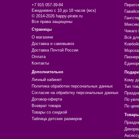
+7 915 057-39-84
Пиратс
Ежедневно с 10 до 18 часов (мск)
Гавайск
© 2014-2026 happy-pirate.ru
Гангсте
Все права защищены
Мексик
Страницы
Чикаго 
О магазине
Всё дл
Доставка и самовывоз
Ковбой
Доставка Почтой России
Морска
Оплата
Пионер
Контакты
Единор
Дополнительно
Подар
Личный кабинет
Кому д
Политика обработки персональных данных
Тип тов
Согласие на обработку персональных данных
Праздн
Договор-оферта
По увл
Возврат товара
По цен
Товары со скидкой
Товары
Таблица детских размеров
Праздн
Декора
Аксесс