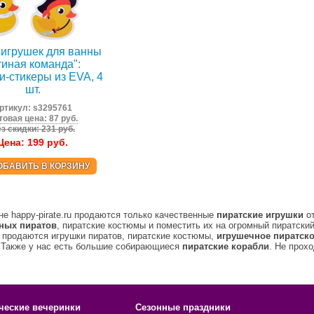
игрушек для ванны
тиная команда":
и-стикеры из EVA, 4
шт.
ртикул:
s3295761
товая цена: 87 руб.
з скидки: 231 руб.
Цена:
199
руб.
ОБАВИТЬ В КОРЗИНУ
не happy-pirate.ru продаются только качественные
пиратские игрушки
от
ных пиратов
, пиратские костюмы и поместить их на огромный пиратски
 продаются игрушки пиратов, пиратские костюмы,
игрушечное пиратск
 Также у нас есть большие собирающиеся
пиратские корабли
. Не прох
ческие вечеринки
Сезонные праздники