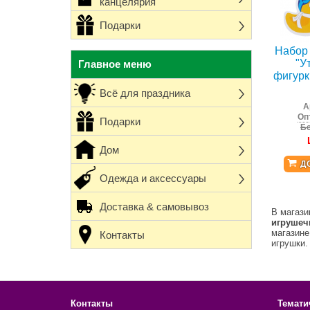
канцелярия
Подарки
Набор 
"У
Главное меню
фигурк
Всё для праздника
А
Оп
Подарки
Бе
Дом
Д
Одежда и аксессуары
Доставка & самовывоз
В магази
игрушеч
магазине
Контакты
игрушки.
Контакты
Темати