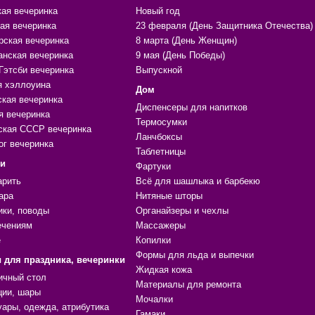
кая вечеринка
Новый год
ая вечеринка
23 февраля (День Защитника Отечества)
рская вечеринка
8 марта (День Женщин)
анская вечеринка
9 мая (День Победы)
Гэтсби вечеринка
Выпускной
я хэллоуина
Дом
ская вечеринка
Диспенсеры для напитков
я вечеринка
Термосумки
ская СССР вечеринка
Ланчбоксы
ог вечеринка
Таблетницы
ки
Фартуки
арить
Всё для шашлыка и барбекю
ара
Нитяные шторы
ики, поводы
Органайзеры и чехлы
ечениям
Массажеры
е
Копилки
Формы для льда и выпечки
 для праздника, вечеринки
Жидкая кожа
ичный стол
Материалы для ремонта
ции, шары
Мочалки
уары, одежда, атрибутика
Гамаки