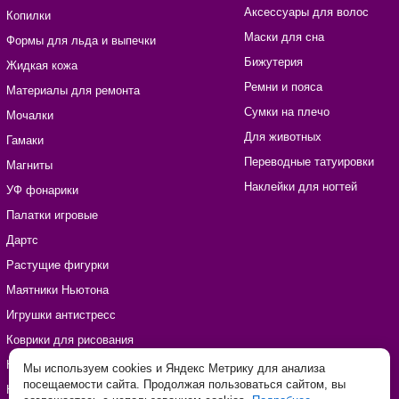
Аксессуары для волос
Копилки
Маски для сна
Формы для льда и выпечки
Бижутерия
Жидкая кожа
Ремни и пояса
Материалы для ремонта
Сумки на плечо
Мочалки
Для животных
Гамаки
Переводные татуировки
Магниты
Наклейки для ногтей
УФ фонарики
Палатки игровые
Дартс
Растущие фигурки
Маятники Ньютона
Игрушки антистресс
Коврики для рисования
Наборы для рукоделия
Мы используем cookies и Яндекс Метрику для анализа
посещаемости сайта. Продолжая пользоваться сайтом, вы
Наклейки виниловые