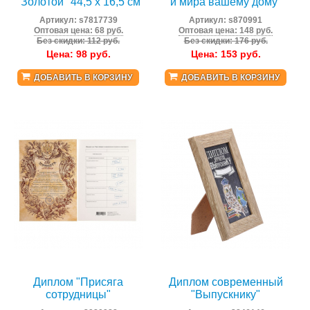
"Золотой" 44,5 х 16,5 см
и мира вашему дому"
Артикул:
s7817739
Артикул:
s870991
Оптовая цена: 68 руб.
Оптовая цена: 148 руб.
Без скидки: 112 руб.
Без скидки: 176 руб.
Цена:
98
руб.
Цена:
153
руб.
ДОБАВИТЬ В КОРЗИНУ
ДОБАВИТЬ В КОРЗИНУ
Диплом "Присяга
Диплом современный
сотрудницы"
"Выпускнику"