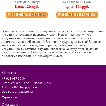
Без скидки: 130 руб.
Без скидки: 164 руб.
Цена:
130
руб.
Цена:
141
руб.
ДОБАВИТЬ В КОРЗИНУ
ДОБАВИТЬ В КОРЗИНУ
В магазине happy-pirate.ru продаются только качественные
пиратские
игрушки
от ведущих производителей. Ищете и хотите купить
игрушечных пиратов
, пиратские костюмы и поместить их на
огромный пиратский корабль? Вы попали туда, куда нужно! В нашем
магазине продаются игрушки пиратов, пиратские костюмы,
игрушечное пиратское оружие
, пиратские конструкторы и мягкие
пиратские игрушки. Также у нас есть большие собирающиеся
пиратские корабли
. Не проходите мимо!
Контакты
+7 915 057-39-84
Ежедневно с 10 до 18 часов (мск)
© 2014-2026 happy-pirate.ru
Все права защищены
Страницы
О магазине