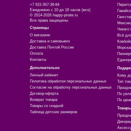
+7 915 057-39-84
Пиратс
Ежедневно с 10 до 18 часов (мск)
Гавайск
© 2014-2026 happy-pirate.ru
Гангсте
Все права защищены
Мексик
Страницы
Чикаго 
О магазине
Всё дл
Доставка и самовывоз
Ковбой
Доставка Почтой России
Морска
Оплата
Пионер
Контакты
Единор
Дополнительно
Подар
Личный кабинет
Кому д
Политика обработки персональных данных
Тип тов
Согласие на обработку персональных данных
Праздн
Договор-оферта
По увл
Возврат товара
По цен
Товары со скидкой
Товары
Таблица детских размеров
Праздн
Декора
Аксесс