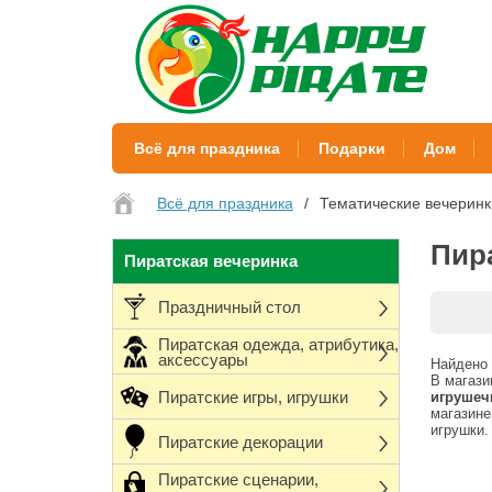
Всё для праздника
Подарки
Дом
Всё для праздника
Тематические вечеринк
Пир
Пиратская вечеринка
Праздничный стол
Пиратская одежда, атрибутика,
аксессуары
Найдено 
В магази
Пиратские игры, игрушки
игрушеч
магазине
игрушки.
Пиратские декорации
Пиратские сценарии,