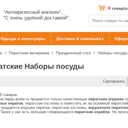
0
товар(о
“Антикризисный магазин”,
“С очень удобной доставкой”.
Одежда и аксессуары
Доставка & самовывоз
Оформ
и
Пиратская вечеринка
Праздничный стол
Наборы посуды
атские Наборы посуды
Сортировать:
0 товаров.
не happy-pirate.ru продаются только качественные
пиратские игрушки
от
ных пиратов
, пиратские костюмы и поместить их на огромный пиратски
 продаются игрушки пиратов, пиратские костюмы,
игрушечное пиратск
 Также у нас есть большие собирающиеся
пиратские корабли
. Не прох