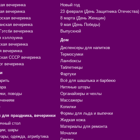
кая вечеринка
Новый год
ая вечеринка
23 февраля (День Защитника Отечества)
рская вечеринка
8 марта (День Женщин)
анская вечеринка
9 мая (День Победы)
Гэтсби вечеринка
Выпускной
я хэллоуина
Дом
ская вечеринка
Диспенсеры для напитков
я вечеринка
Термосумки
ская СССР вечеринка
Ланчбоксы
ог вечеринка
Таблетницы
ки
Фартуки
арить
Всё для шашлыка и барбекю
ара
Нитяные шторы
ики, поводы
Органайзеры и чехлы
ечениям
Массажеры
е
Копилки
Формы для льда и выпечки
 для праздника, вечеринки
Жидкая кожа
ичный стол
Материалы для ремонта
ции, шары
Мочалки
уары, одежда, атрибутика
Гамаки