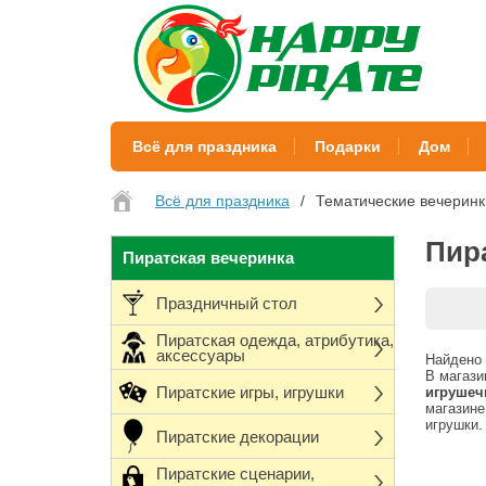
Всё для праздника
Подарки
Дом
Всё для праздника
Тематические вечеринк
Пир
Пиратская вечеринка
Праздничный стол
Пиратская одежда, атрибутика,
аксессуары
Найдено 
В магази
Пиратские игры, игрушки
игрушеч
магазине
игрушки.
Пиратские декорации
Пиратские сценарии,