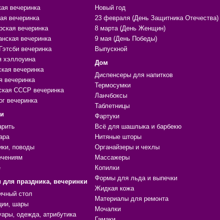
кая вечеринка
Новый год
ая вечеринка
23 февраля (День Защитника Отечества)
рская вечеринка
8 марта (День Женщин)
анская вечеринка
9 мая (День Победы)
Гэтсби вечеринка
Выпускной
я хэллоуина
Дом
ская вечеринка
Диспенсеры для напитков
я вечеринка
Термосумки
ская СССР вечеринка
Ланчбоксы
ог вечеринка
Таблетницы
ки
Фартуки
арить
Всё для шашлыка и барбекю
ара
Нитяные шторы
ики, поводы
Органайзеры и чехлы
ечениям
Массажеры
е
Копилки
Формы для льда и выпечки
 для праздника, вечеринки
Жидкая кожа
ичный стол
Материалы для ремонта
ции, шары
Мочалки
уары, одежда, атрибутика
Гамаки