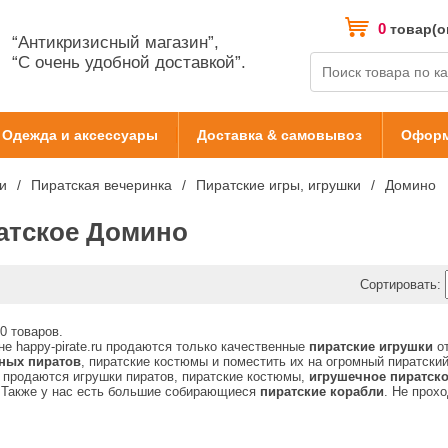
0
товар(о
“Антикризисный магазин”,
“С очень удобной доставкой”.
Одежда и аксессуары
Доставка & самовывоз
Оформ
и
Пиратская вечеринка
Пиратские игры, игрушки
Домино
атское Домино
Сортировать:
0 товаров.
не happy-pirate.ru продаются только качественные
пиратские игрушки
от
ных пиратов
, пиратские костюмы и поместить их на огромный пиратски
 продаются игрушки пиратов, пиратские костюмы,
игрушечное пиратск
 Также у нас есть большие собирающиеся
пиратские корабли
. Не прох