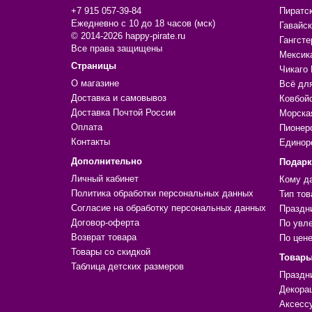
+7 915 057-39-84
Пиратс
Ежедневно с 10 до 18 часов (мск)
Гавайск
© 2014-2026 happy-pirate.ru
Гангсте
Все права защищены
Мексик
Страницы
Чикаго 
О магазине
Всё дл
Доставка и самовывоз
Ковбой
Доставка Почтой России
Морска
Оплата
Пионер
Контакты
Единор
Дополнительно
Подар
Личный кабинет
Кому д
Политика обработки персональных данных
Тип тов
Согласие на обработку персональных данных
Праздн
Договор-оферта
По увл
Возврат товара
По цен
Товары со скидкой
Товары
Таблица детских размеров
Праздн
Декора
Аксесс