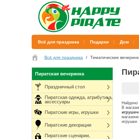
Всё для праздника
Подарки
Дом
Всё для праздника
Тематические вечеринк
Пир
Пиратская вечеринка
Праздничный стол
Пиратская одежда, атрибутика,
аксессуары
Найдено 
В магази
Пиратские игры, игрушки
игрушеч
магазине
игрушки.
Пиратские декорации
Пиратские сценарии,