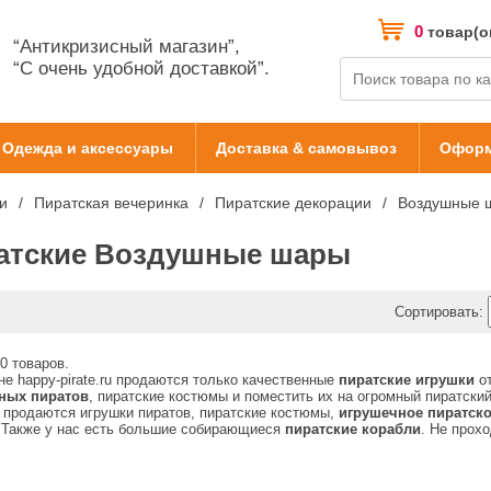
0
товар(о
“Антикризисный магазин”,
“С очень удобной доставкой”.
Одежда и аксессуары
Доставка & самовывоз
Оформ
и
Пиратская вечеринка
Пиратские декорации
Воздушные 
атские Воздушные шары
Сортировать:
0 товаров.
не happy-pirate.ru продаются только качественные
пиратские игрушки
от
ных пиратов
, пиратские костюмы и поместить их на огромный пиратски
 продаются игрушки пиратов, пиратские костюмы,
игрушечное пиратск
 Также у нас есть большие собирающиеся
пиратские корабли
. Не прох