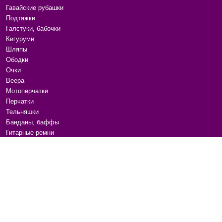
Гавайские рубашки
Подтяжки
Галстуки, бабочки
Кигуруми
Шляпы
Ободки
Очки
Веера
Мотоперчатки
Перчатки
Тельняшки
Банданы, баффы
Гитарные ремни
Канекалоны, пряди
Расчески
Аксессуары для волос
Маски для сна
Бижутерия
Ремни и пояса
Сумки на плечо
Для животных