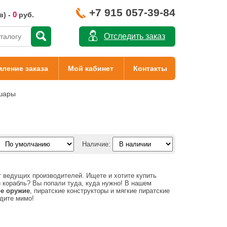
+7 915 057-39-84
0
в) -
руб.
Отследить заказ
ление заказа
Мой кабинет
Контакты
шары
Наличие:
 ведущих производителей. Ищете и хотите купить
й корабль? Вы попали туда, куда нужно! В нашем
ое оружие
, пиратские конструкторы и мягкие пиратские
одите мимо!