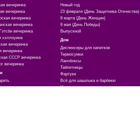
кая вечеринка
Новый год
ая вечеринка
23 февраля (День Защитника Отечества)
рская вечеринка
8 марта (День Женщин)
анская вечеринка
9 мая (День Победы)
Гэтсби вечеринка
Выпускной
я хэллоуина
Дом
ская вечеринка
Диспенсеры для напитков
я вечеринка
Термосумки
ская СССР вечеринка
Ланчбоксы
ог вечеринка
Таблетницы
ки
Фартуки
арить
Всё для шашлыка и барбекю
ара
Нитяные шторы
ики, поводы
Органайзеры и чехлы
ечениям
Массажеры
е
Копилки
Формы для льда и выпечки
 для праздника, вечеринки
Жидкая кожа
ичный стол
Материалы для ремонта
ции, шары
Мочалки
уары, одежда, атрибутика
Гамаки