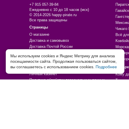
+7 915 057-39-84
Пиратс
Ежедневно с 10 до 18 часов (мск)
Гавайск
© 2014-2026 happy-pirate.ru
Гангсте
Все права защищены
Мексик
Страницы
Чикаго 
О магазине
Всё дл
Доставка и самовывоз
Ковбой
Доставка Почтой России
Морска
Оплата
Пионер
Мы используем cookies и Яндекс Метрику для анализа
Контакты
Единор
посещаемости сайта. Продолжая пользоваться сайтом,
вы соглашаетесь с использованием cookies.
Дополнительно
Подробнее
Подар
Личный кабинет
Кому д
Политика обработки персональных данных
Тип тов
Согласие на обработку персональных данных
Праздн
Договор-оферта
По увл
Возврат товара
По цен
Товары со скидкой
Товары
Таблица детских размеров
Праздн
Декора
Аксесс