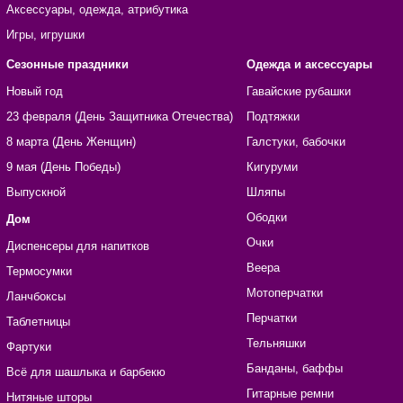
Аксессуары, одежда, атрибутика
Игры, игрушки
Сезонные праздники
Одежда и аксессуары
Новый год
Гавайские рубашки
23 февраля (День Защитника Отечества)
Подтяжки
8 марта (День Женщин)
Галстуки, бабочки
9 мая (День Победы)
Кигуруми
Выпускной
Шляпы
Ободки
Дом
Очки
Диспенсеры для напитков
Веера
Термосумки
Мотоперчатки
Ланчбоксы
Перчатки
Таблетницы
Тельняшки
Фартуки
Банданы, баффы
Всё для шашлыка и барбекю
Гитарные ремни
Нитяные шторы