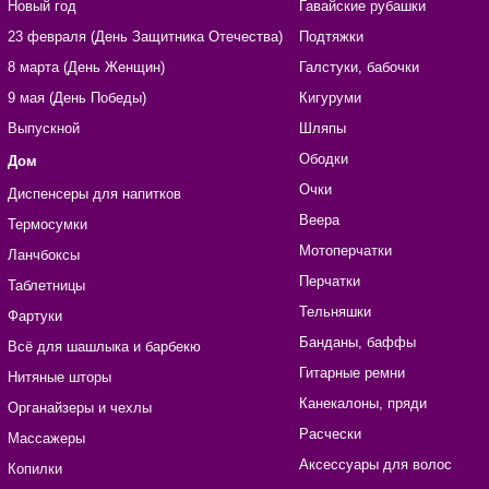
Новый год
Гавайские рубашки
23 февраля (День Защитника Отечества)
Подтяжки
8 марта (День Женщин)
Галстуки, бабочки
9 мая (День Победы)
Кигуруми
Выпускной
Шляпы
Ободки
Дом
Очки
Диспенсеры для напитков
Веера
Термосумки
Мотоперчатки
Ланчбоксы
Перчатки
Таблетницы
Тельняшки
Фартуки
Банданы, баффы
Всё для шашлыка и барбекю
Гитарные ремни
Нитяные шторы
Канекалоны, пряди
Органайзеры и чехлы
Расчески
Массажеры
Аксессуары для волос
Копилки