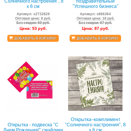
"Солнечного настроения", 8
поздравительный
х 6 см
"Успешного бизнеса"
Артикул:
s2732829
Артикул:
s866364
Оптовая цена: 8 руб.
Оптовая цена: 18 руб.
Без скидки: 60 руб.
Без скидки: 87 руб.
Цена:
53
руб.
Цена:
87
руб.
ДОБАВИТЬ В КОРЗИНУ
ДОБАВИТЬ В КОРЗИНУ
Открытка–комплимент
Открытка - подвеска "С
"Солнечного настроения", 8
Днем Рождения!" смайлики
х 6 см