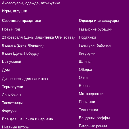
Аксессуары, одежда, атрибутика
Игры, игрушки
Сезонные праздники
Одежда и аксессуары
Новый год
Гавайские рубашки
23 февраля (День Защитника Отечества)
Подтяжки
8 марта (День Женщин)
Галстуки, бабочки
9 мая (День Победы)
Кигуруми
Выпускной
Шляпы
Ободки
Дом
Очки
Диспенсеры для напитков
Веера
Термосумки
Мотоперчатки
Ланчбоксы
Перчатки
Таблетницы
Тельняшки
Фартуки
Банданы, баффы
Всё для шашлыка и барбекю
Гитарные ремни
Нитяные шторы