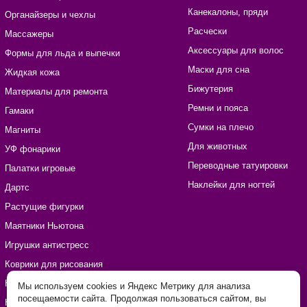
Канекалоны, пряди
Органайзеры и чехлы
Расчески
Массажеры
Аксессуары для волос
Формы для льда и выпечки
Маски для сна
Жидкая кожа
Бижутерия
Материалы для ремонта
Ремни и пояса
Гамаки
Сумки на плечо
Магниты
Для животных
УФ фонарики
Переводные татуировки
Палатки игровые
Наклейки для ногтей
Дартс
Растущие фигурки
Маятники Ньютона
Игрушки антистресс
Коврики для рисования
Наборы для рукоделия
Мы используем cookies и Яндекс Метрику для анализа
посещаемости сайта. Продолжая пользоваться сайтом, вы
Наклейки виниловые