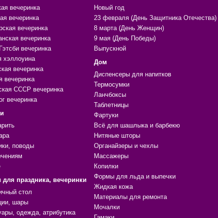
кая вечеринка
Новый год
ая вечеринка
23 февраля (День Защитника Отечества)
рская вечеринка
8 марта (День Женщин)
анская вечеринка
9 мая (День Победы)
Гэтсби вечеринка
Выпускной
я хэллоуина
Дом
ская вечеринка
Диспенсеры для напитков
я вечеринка
Термосумки
ская СССР вечеринка
Ланчбоксы
ог вечеринка
Таблетницы
ки
Фартуки
арить
Всё для шашлыка и барбекю
ара
Нитяные шторы
ики, поводы
Органайзеры и чехлы
ечениям
Массажеры
е
Копилки
Формы для льда и выпечки
 для праздника, вечеринки
Жидкая кожа
ичный стол
Материалы для ремонта
ции, шары
Мочалки
уары, одежда, атрибутика
Гамаки