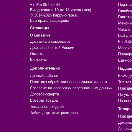
+7 915 057-39-84
Пиратс
Ежедневно с 10 до 18 часов (мск)
Гавайск
© 2014-2026 happy-pirate.ru
Гангсте
Все права защищены
Мексик
Страницы
Чикаго 
О магазине
Всё дл
Доставка и самовывоз
Ковбой
Доставка Почтой России
Морска
Оплата
Пионер
Контакты
Единор
Дополнительно
Подар
Личный кабинет
Кому д
Политика обработки персональных данных
Тип тов
Согласие на обработку персональных данных
Праздн
Договор-оферта
По увл
Возврат товара
По цен
Товары со скидкой
Товары
Таблица детских размеров
Праздн
Декора
Аксесс