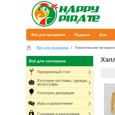
Всё для праздника
Подарки
Дом
Всё для праздника
Тематические вечеринк
Хэл
Всё для хэллоуина
Праздничный стол
Хэллоуин костюмы, одежда,
аксессуары
Хэллоуин декорации
Игры и развлечения
Сценарии и канцелярия