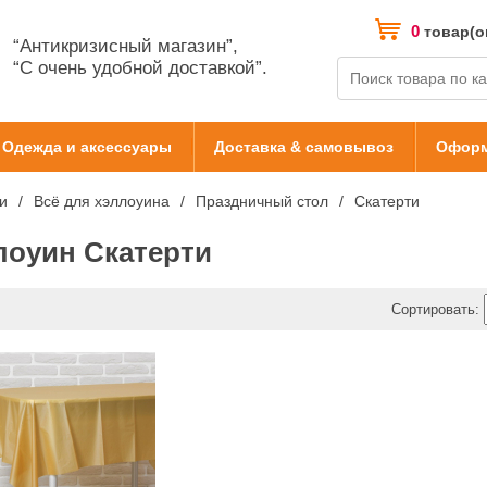
0
товар(о
“Антикризисный магазин”,
“С очень удобной доставкой”.
Одежда и аксессуары
Доставка & самовывоз
Оформ
и
Всё для хэллоуина
Праздничный стол
Скатерти
лоуин Скатерти
Сортировать: