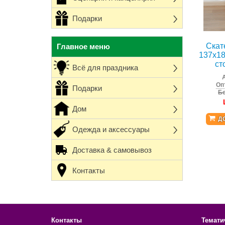
Подарки
Скат
Главное меню
137x18
ст
Всё для праздника
Оп
Подарки
Бе
Дом
Д
Одежда и аксессуары
Доставка & самовывоз
Контакты
Контакты
Темати