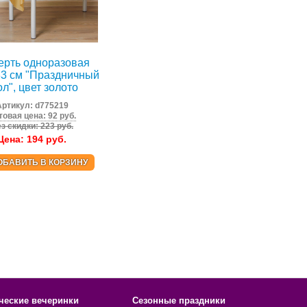
ерть одноразовая
3 см "Праздничный
ол", цвет золото
Артикул:
d775219
товая цена: 92 руб.
з скидки: 223 руб.
Цена:
194
руб.
ОБАВИТЬ В КОРЗИНУ
ческие вечеринки
Сезонные праздники