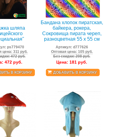
Бандана хлопок пиратская,
жка шляпа
байкера, рокера,
ицейского
Сокровища пирата череп,
ециальная"
разноцветная 55 х 55 см
кул:
ps779470
Артикул:
d777626
 цена: 311 руб.
Оптовая цена: 105 руб.
идки: 472 руб.
Без скидки: 208 руб.
а:
472
руб.
Цена:
181
руб.
ВИТЬ В КОРЗИНУ
ДОБАВИТЬ В КОРЗИНУ