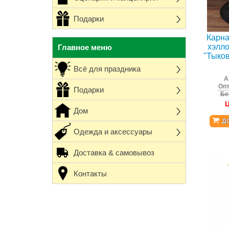
Подарки
Карна
хэлло
Главное меню
"Тыков
Всё для праздника
А
Опт
Подарки
Бе
Дом
Д
Одежда и аксессуары
Доставка & самовывоз
Контакты