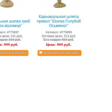
Карнавальная шляпа
ьная шапка гриб
прикол "Шапка Голубой
па мухомор"
Осьминог"
кул:
d775887
Артикул:
d775890
 цена: 211 руб.
Оптовая цена: 313 руб.
идки: 444 руб.
Без скидки: 504 руб.
а:
444
руб.
Цена:
444
руб.
ВИТЬ В КОРЗИНУ
ДОБАВИТЬ В КОРЗИНУ