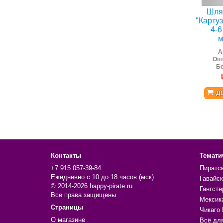
Шля
"Картуз
4-6
м
А
Опт
Бе
Д
Контакты
Темати
+7 915 057-39-84
Пиратс
Ежедневно с 10 до 18 часов (мск)
Гавайск
© 2014-2026 happy-pirate.ru
Гангсте
Все права защищены
Мексик
Страницы
Чикаго 
О магазине
Всё дл