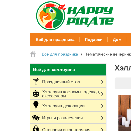
Всё для праздника
Подарки
Дом
Всё для праздника
Тематические вечеринк
Хэл
Всё для хэллоуина
Праздничный стол
Хэллоуин костюмы, одежда,
аксессуары
Хэллоуин декорации
Игры и развлечения
Сценарии и канцелярия