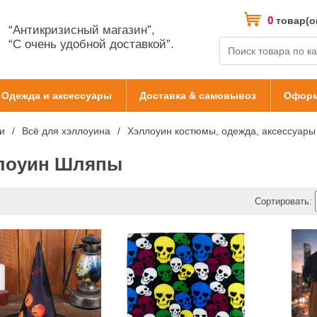
0
товар(о
“Антикризисный магазин”,
“С очень удобной доставкой”.
Одежда и аксессуары
Доставка & самовывоз
Оформ
и
Всё для хэллоуина
Хэллоуин костюмы, одежда, аксессуары
лоуин Шляпы
Сортировать: