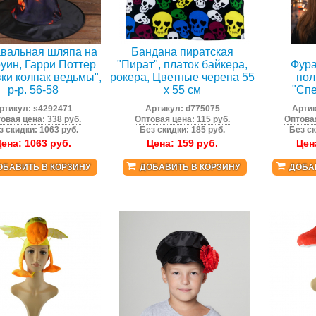
вальная шляпа на
Бандана пиратская
уин, Гарри Поттер
"Пират", платок байкера,
Фура
ки колпак ведьмы",
рокера, Цветные черепа 55
пол
р-р. 56-58
х 55 см
"Сп
ртикул:
s4292471
Артикул:
d775075
Арти
овая цена: 338 руб.
Оптовая цена: 115 руб.
Оптовая
з скидки: 1063 руб.
Без скидки: 185 руб.
Без ск
Цена:
1063
руб.
Цена:
159
руб.
Цен
ОБАВИТЬ В КОРЗИНУ
ДОБАВИТЬ В КОРЗИНУ
ДОБА