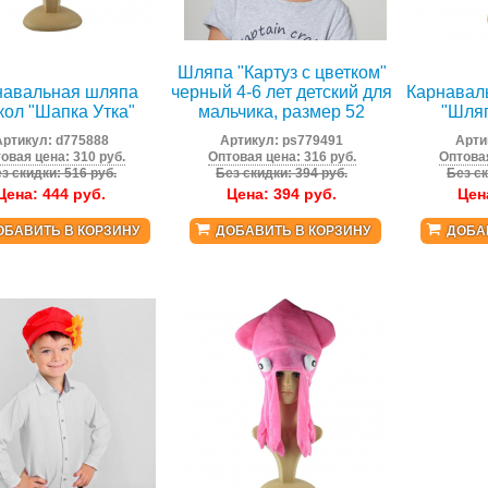
Шляпа "Картуз с цветком"
навальная шляпа
черный 4-6 лет детский для
Карнавал
кол "Шапка Утка"
мальчика, размер 52
"Шля
Артикул:
d775888
Артикул:
ps779491
Арти
овая цена: 310 руб.
Оптовая цена: 316 руб.
Оптовая
з скидки: 516 руб.
Без скидки: 394 руб.
Без ск
Цена:
444
руб.
Цена:
394
руб.
Цен
ОБАВИТЬ В КОРЗИНУ
ДОБАВИТЬ В КОРЗИНУ
ДОБА