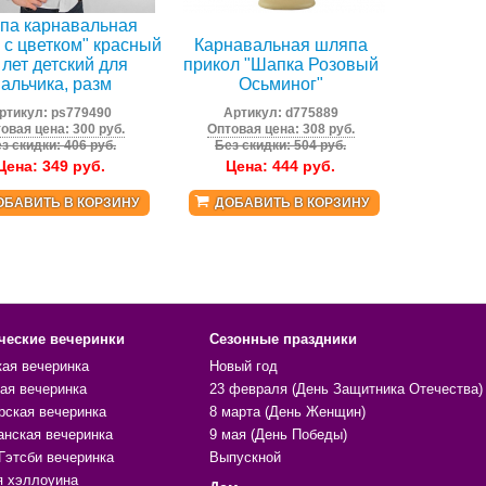
па карнавальная
 с цветком" красный
Карнавальная шляпа
 лет детский для
прикол "Шапка Розовый
альчика, разм
Осьминог"
ртикул:
ps779490
Артикул:
d775889
овая цена: 300 руб.
Оптовая цена: 308 руб.
з скидки: 406 руб.
Без скидки: 504 руб.
Цена:
349
руб.
Цена:
444
руб.
ОБАВИТЬ В КОРЗИНУ
ДОБАВИТЬ В КОРЗИНУ
ческие вечеринки
Сезонные праздники
кая вечеринка
Новый год
ая вечеринка
23 февраля (День Защитника Отечества)
рская вечеринка
8 марта (День Женщин)
анская вечеринка
9 мая (День Победы)
Гэтсби вечеринка
Выпускной
я хэллоуина