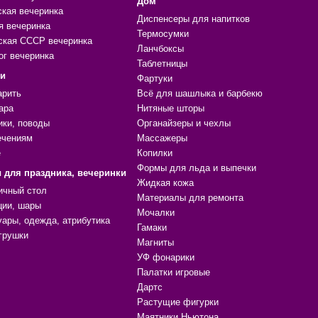
Дом
ская вечеринка
Диспенсеры для напитков
я вечеринка
Термосумки
ская СССР вечеринка
Ланчбоксы
ог вечеринка
Таблетницы
ки
Фартуки
арить
Всё для шашлыка и барбекю
ара
Нитяные шторы
ики, поводы
Органайзеры и чехлы
ечениям
Массажеры
е
Копилки
Формы для льда и выпечки
 для праздника, вечеринки
Жидкая кожа
ичный стол
Материалы для ремонта
ции, шары
Мочалки
уары, одежда, атрибутика
Гамаки
грушки
Магниты
УФ фонарики
Палатки игровые
Дартс
Растущие фигурки
Маятники Ньютона