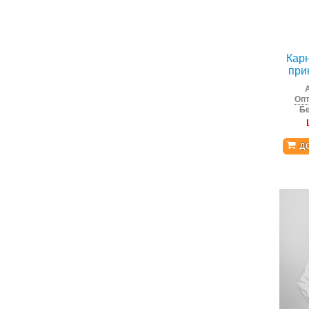
Кар
при
Опт
Бе
Д