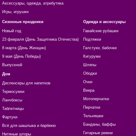
Аксессуары, одежда, атрибутика
Игры, игрушки
Сезонные праздники
Одежда и аксессуары
Новый год
Гавайские рубашки
23 февраля (День Защитника Отечества)
Подтяжки
8 марта (День Женщин)
Галстуки, бабочки
9 мая (День Победы)
Кигуруми
Выпускной
Шляпы
Ободки
Дом
Очки
Диспенсеры для напитков
Веера
Термосумки
Мотоперчатки
Ланчбоксы
Перчатки
Таблетницы
Тельняшки
Фартуки
Банданы, баффы
Всё для шашлыка и барбекю
Гитарные ремни
Нитяные шторы