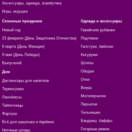
Аксессуары, одежда, атрибутика
Игры, игрушки
Сезонные праздники
Одежда и аксессуары
Новый год
Гавайские рубашки
23 февраля (День Защитника Отечества)
Подтяжки
8 марта (День Женщин)
Галстуки, бабочки
9 мая (День Победы)
Кигуруми
Выпускной
Шляпы
Ободки
Дом
Очки
Диспенсеры для напитков
Веера
Термосумки
Мотоперчатки
Ланчбоксы
Перчатки
Таблетницы
Тельняшки
Фартуки
Банданы, баффы
Всё для шашлыка и барбекю
Гитарные ремни
Нитяные шторы