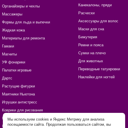
Канекалоны, пряди
Органайзеры и чехлы
Расчески
Массажеры
Аксессуары для волос
Формы для льда и выпечки
Маски для сна
Жидкая кожа
Бижутерия
Материалы для ремонта
Ремни и пояса
Гамаки
Сумки на плечо
Магниты
Для животных
УФ фонарики
Переводные татуировки
Палатки игровые
Наклейки для ногтей
Дартс
Растущие фигурки
Маятники Ньютона
Игрушки антистресс
Коврики для рисования
Наборы для рукоделия
Мы используем cookies и Яндекс Метрику для анализа
посещаемости сайта. Продолжая пользоваться сайтом, вы
Наклейки виниловые