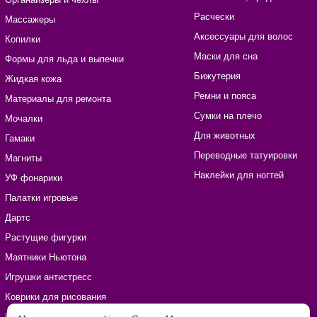
Расчески
Массажеры
Аксессуары для волос
Копилки
Маски для сна
Формы для льда и выпечки
Бижутерия
Жидкая кожа
Ремни и пояса
Материалы для ремонта
Сумки на плечо
Мочалки
Для животных
Гамаки
Переводные татуировки
Магниты
Наклейки для ногтей
УФ фонарики
Палатки игровые
Дартс
Растущие фигурки
Маятники Ньютона
Игрушки антистресс
Коврики для рисования
Наборы для рукоделия