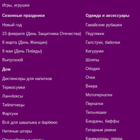
Игры, игрушки
Сезонные праздники
Одежда и аксессуары
Новый год
Гавайские рубашки
23 февраля (День Защитника Отечества)
Подтяжки
8 марта (День Женщин)
Галстуки, бабочки
9 мая (День Победы)
Кигуруми
Выпускной
Шляпы
Ободки
Дом
Очки
Диспенсеры для напитков
Веера
Термосумки
Мотоперчатки
Ланчбоксы
Перчатки
Таблетницы
Тельняшки
Фартуки
Банданы, баффы
Всё для шашлыка и барбекю
Гитарные ремни
Нитяные шторы
Канекалоны, пряди
Органайзеры и чехлы