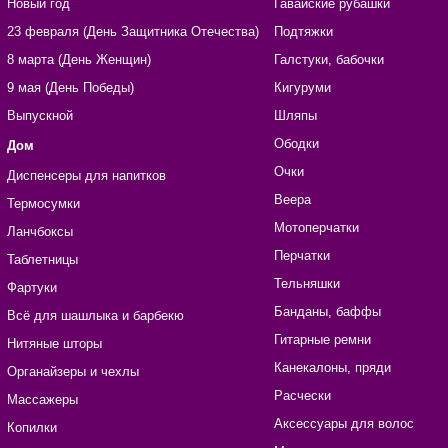
Новый год
Гавайские рубашки
23 февраля (День Защитника Отечества)
Подтяжки
8 марта (День Женщин)
Галстуки, бабочки
9 мая (День Победы)
Кигуруми
Выпускной
Шляпы
Ободки
Дом
Очки
Диспенсеры для напитков
Веера
Термосумки
Мотоперчатки
Ланчбоксы
Перчатки
Таблетницы
Тельняшки
Фартуки
Банданы, баффы
Всё для шашлыка и барбекю
Гитарные ремни
Нитяные шторы
Канекалоны, пряди
Органайзеры и чехлы
Расчески
Массажеры
Аксессуары для волос
Копилки