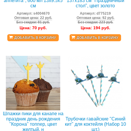
аппетита", 600 мл 13х9.5х5
137x183 см "Праздничный
см
стол", цвет золото
Артикул:
s4004670
Артикул:
d775219
Оптовая цена: 22 руб.
Оптовая цена: 92 руб.
Без скидки: 81 руб.
Без скидки: 223 руб.
Цена:
70
руб.
Цена:
194
руб.
ДОБАВИТЬ В КОРЗИНУ
ДОБАВИТЬ В КОРЗИНУ
Шпажки пики для канапе на
праздник день рождения
Трубочки гавайские "Синий
"Корона" топпер, цвет
кит" для коктейля (Набор 10
желтый, н
шт.)