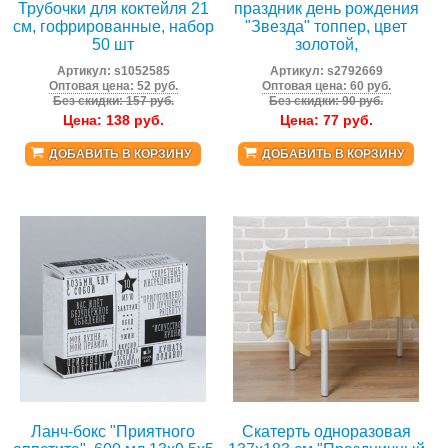
Трубочки для коктейля 21
праздник день рождения
см, гофрированные, набор
"Звезда" топпер, цвет
50 шт
золотой,
Артикул:
s1052585
Артикул:
s2792669
Оптовая цена: 52 руб.
Оптовая цена: 60 руб.
Без скидки: 157 руб.
Без скидки: 90 руб.
Цена:
138
руб.
Цена:
77
руб.
ДОБАВИТЬ В КОРЗИНУ
ДОБАВИТЬ В КОРЗИНУ
Ланч-бокс "Приятного
Скатерть одноразовая