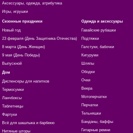
Аксессуары, одежда, атрибутика
Игры, игрушки
Сезонные праздники
Одежда и аксессуары
Новый год
Гавайские рубашки
23 февраля (День Защитника Отечества)
Подтяжки
8 марта (День Женщин)
Галстуки, бабочки
9 мая (День Победы)
Кигуруми
Выпускной
Шляпы
Ободки
Дом
Очки
Диспенсеры для напитков
Веера
Термосумки
Мотоперчатки
Ланчбоксы
Перчатки
Таблетницы
Тельняшки
Фартуки
Банданы, баффы
Всё для шашлыка и барбекю
Гитарные ремни
Нитяные шторы