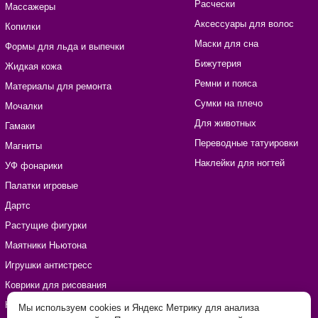
Расчески
Массажеры
Аксессуары для волос
Копилки
Маски для сна
Формы для льда и выпечки
Бижутерия
Жидкая кожа
Ремни и пояса
Материалы для ремонта
Сумки на плечо
Мочалки
Для животных
Гамаки
Переводные татуировки
Магниты
Наклейки для ногтей
УФ фонарики
Палатки игровые
Дартс
Растущие фигурки
Маятники Ньютона
Игрушки антистресс
Коврики для рисования
Наборы для рукоделия
Мы используем cookies и Яндекс Метрику для анализа