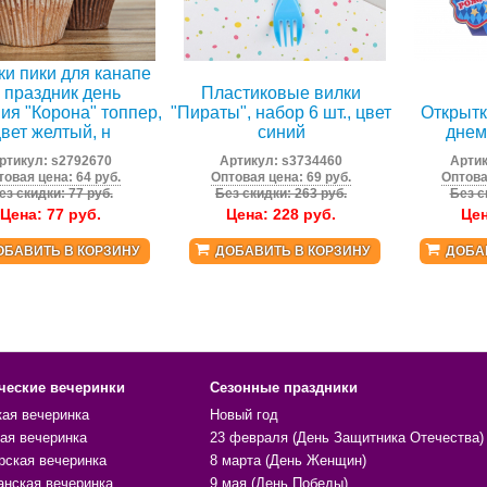
и пики для канапе
 праздник день
Пластиковые вилки
ия "Корона" топпер,
"Пираты", набор 6 шт., цвет
Открытк
вет желтый, н
синий
днем
ртикул:
s2792670
Артикул:
s3734460
Арти
товая цена: 64 руб.
Оптовая цена: 69 руб.
Оптова
ез скидки: 77 руб.
Без скидки: 263 руб.
Без с
Цена:
77
руб.
Цена:
228
руб.
Це
ОБАВИТЬ В КОРЗИНУ
ДОБАВИТЬ В КОРЗИНУ
ДОБА
ческие вечеринки
Сезонные праздники
кая вечеринка
Новый год
ая вечеринка
23 февраля (День Защитника Отечества)
рская вечеринка
8 марта (День Женщин)
анская вечеринка
9 мая (День Победы)