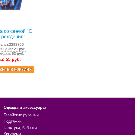
а со свечой "С
 рождения"
кул:
s2293700
я цена: 21 руб.
кидки: 63 руб.
на:
55
руб.
ВИТЬ В КОРЗИНУ
Одежда и аксессуары
Гавайские рубашки
Подтяжки
Галстуки, бабочки
Кигуруми