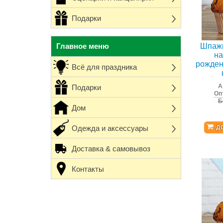
Подарки
Главное меню
Шпажк
на
рожден
Всё для праздника
А
Подарки
Оп
Б
Дом
Одежда и аксессуары
Д
Доставка & самовывоз
Контакты