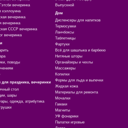
Гэтсби вечеринка
Выпускной
я хэллоуина
Дом
ская вечеринка
Диспенсеры для напитков
я вечеринка
Термосумки
ская СССР вечеринка
Ланчбоксы
ог вечеринка
Таблетницы
ки
Фартуки
арить
Всё для шашлыка и барбекю
ара
Нитяные шторы
ики, поводы
Органайзеры и чехлы
ечениям
Массажеры
е
Копилки
Формы для льда и выпечки
 для праздника, вечеринки
Жидкая кожа
ичный стол
Материалы для ремонта
ции, шары
Мочалки
уары, одежда, атрибутика
Гамаки
грушки
Магниты
УФ фонарики
Палатки игровые