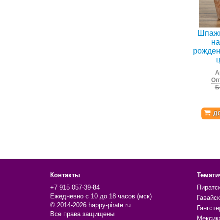
Шпажк
на
рожден
ц
А
Оп
Б
Д
Контакты
Темати
+7 915 057-39-84
Пиратс
Ежедневно с 10 до 18 часов (мск)
Гавайск
© 2014-2026 happy-pirate.ru
Гангсте
Все права защищены
Мексик