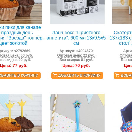
и пики для канапе
 праздник день
Ланч-бокс "Приятного
Скатерт
ия "Звезда" топпер,
аппетита", 600 мл 13х9.5х5
137x183 
цвет золотой,
см
стол"
ртикул:
s2792669
Артикул:
s4004670
Арти
товая цена: 60 руб.
Оптовая цена: 22 руб.
Оптова
ез скидки: 90 руб.
Без скидки: 81 руб.
Без ск
Цена:
77
руб.
Цена:
70
руб.
Цен
ОБАВИТЬ В КОРЗИНУ
ДОБАВИТЬ В КОРЗИНУ
ДОБА