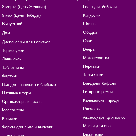
8 марта (День Женщин)
Галстуки, бабочки
9 мая (День Победы)
Кигуруми
Выпускной
Шляпы
Ободки
Дом
Очки
Диспенсеры для напитков
Веера
Термосумки
Мотоперчатки
Ланчбоксы
Перчатки
Таблетницы
Тельняшки
Фартуки
Банданы, баффы
Всё для шашлыка и барбекю
Гитарные ремни
Нитяные шторы
Канекалоны, пряди
Органайзеры и чехлы
Расчески
Массажеры
Аксессуары для волос
Копилки
Маски для сна
Формы для льда и выпечки
Бижутерия
Жидкая кожа