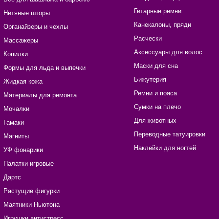
Гитарные ремни
Нитяные шторы
Канекалоны, пряди
Органайзеры и чехлы
Расчески
Массажеры
Аксессуары для волос
Копилки
Маски для сна
Формы для льда и выпечки
Бижутерия
Жидкая кожа
Ремни и пояса
Материалы для ремонта
Сумки на плечо
Мочалки
Для животных
Гамаки
Переводные татуировки
Магниты
Наклейки для ногтей
УФ фонарики
Палатки игровые
Дартс
Растущие фигурки
Маятники Ньютона
Игрушки антистресс