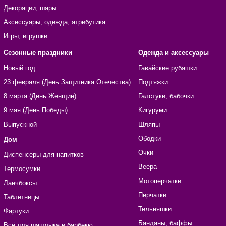
Декорации, шары
Аксессуары, одежда, атрибутика
Игры, игрушки
Сезонные праздники
Одежда и аксессуары
Новый год
Гавайские рубашки
23 февраля (День Защитника Отечества)
Подтяжки
8 марта (День Женщин)
Галстуки, бабочки
9 мая (День Победы)
Кигуруми
Выпускной
Шляпы
Ободки
Дом
Очки
Диспенсеры для напитков
Веера
Термосумки
Мотоперчатки
Ланчбоксы
Перчатки
Таблетницы
Тельняшки
Фартуки
Банданы, баффы
Всё для шашлыка и барбекю