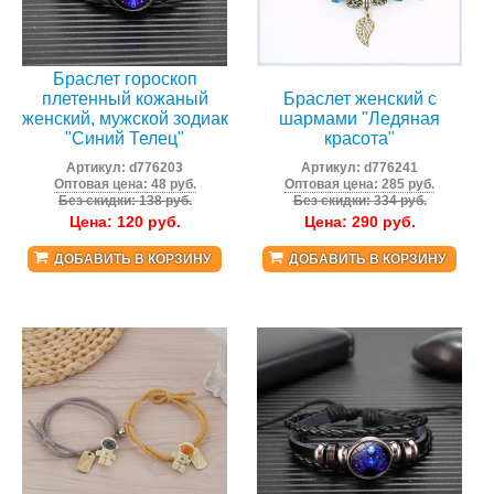
Браслет гороскоп
плетенный кожаный
Браслет женский с
женский, мужской зодиак
шармами "Ледяная
"Синий Телец"
красота"
Артикул:
d776203
Артикул:
d776241
Оптовая цена: 48 руб.
Оптовая цена: 285 руб.
Без скидки: 138 руб.
Без скидки: 334 руб.
Цена:
120
руб.
Цена:
290
руб.
ДОБАВИТЬ В КОРЗИНУ
ДОБАВИТЬ В КОРЗИНУ