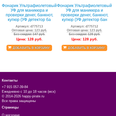
Фонарик Ультрафиолетовый
Фонарик Ультрафиолетовый
УФ для маникюра и
УФ для маникюра и
проверки денег, банкнот,
проверки денег, банкнот,
купюр (УФ детектор ба
купюр (УФ детектор бан
Артикул:
d775713
Артикул:
d775712
Оптовая цена: 123 руб.
Оптовая цена: 123 руб.
Без скидки: 147 руб.
Без скидки: 128 руб.
Цена:
128
руб.
Цена:
128
руб.
ДОБАВИТЬ В КОРЗИНУ
ДОБАВИТЬ В КОРЗИНУ
Контакты
+7 915 057-39-84
Ежедневно с 10 до 18 часов (мск)
© 2014-2026 happy-pirate.ru
Все права защищены
Страницы
О магазине