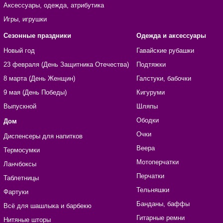
Аксессуары, одежда, атрибутика
Игры, игрушки
Сезонные праздники
Одежда и аксессуары
Новый год
Гавайские рубашки
23 февраля (День Защитника Отечества)
Подтяжки
8 марта (День Женщин)
Галстуки, бабочки
9 мая (День Победы)
Кигуруми
Выпускной
Шляпы
Ободки
Дом
Очки
Диспенсеры для напитков
Веера
Термосумки
Мотоперчатки
Ланчбоксы
Перчатки
Таблетницы
Тельняшки
Фартуки
Банданы, баффы
Всё для шашлыка и барбекю
Гитарные ремни
Нитяные шторы