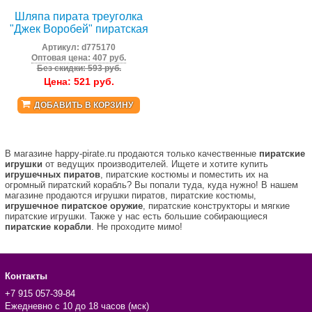
Шляпа пирата треуголка
"Джек Воробей" пиратская
Артикул:
d775170
Оптовая цена: 407 руб.
Без скидки: 593 руб.
Цена:
521
руб.
ДОБАВИТЬ В КОРЗИНУ
В магазине happy-pirate.ru продаются только качественные
пиратские
игрушки
от ведущих производителей. Ищете и хотите купить
игрушечных пиратов
, пиратские костюмы и поместить их на
огромный пиратский корабль? Вы попали туда, куда нужно! В нашем
магазине продаются игрушки пиратов, пиратские костюмы,
игрушечное пиратское оружие
, пиратские конструкторы и мягкие
пиратские игрушки. Также у нас есть большие собирающиеся
пиратские корабли
. Не проходите мимо!
Контакты
+7 915 057-39-84
Ежедневно с 10 до 18 часов (мск)