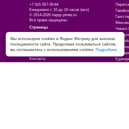
+7 915 057-39-84
Пиратс
Ежедневно с 10 до 18 часов (мск)
Гавайск
© 2014-2026 happy-pirate.ru
Гангсте
Все права защищены
Мексик
Страницы
Чикаго 
О магазине
Всё дл
Мы используем cookies и Яндекс Метрику для анализа
Доставка и самовывоз
Ковбой
посещаемости сайта. Продолжая пользоваться сайтом,
Доставка Почтой России
Морска
вы соглашаетесь с использованием cookies.
Подробнее
Оплата
Пионер
Контакты
Единор
Дополнительно
Подар
Личный кабинет
Кому д
Политика обработки персональных данных
Тип тов
Согласие на обработку персональных данных
Праздн
Договор-оферта
По увл
Возврат товара
По цен
Товары со скидкой
Товары
Таблица детских размеров
Праздн
Декора
Аксесс