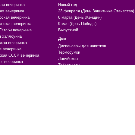
кая вечеринка
Новый год
ая вечеринка
23 февраля (День Защитника Отечества)
рская вечеринка
8 марта (День Женщин)
анская вечеринка
9 мая (День Победы)
Гэтсби вечеринка
Выпускной
я хэллоуина
Дом
ская вечеринка
Диспенсеры для напитков
я вечеринка
Термосумки
ская СССР вечеринка
Ланчбоксы
ог вечеринка
Таблетницы
ки
Фартуки
арить
Всё для шашлыка и барбекю
ара
Нитяные шторы
ики, поводы
Органайзеры и чехлы
ечениям
Массажеры
е
Копилки
Формы для льда и выпечки
 для праздника, вечеринки
Жидкая кожа
ичный стол
Материалы для ремонта
ции, шары
Мочалки
уары, одежда, атрибутика
Гамаки