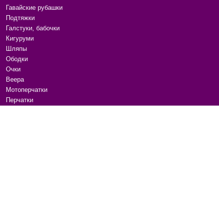
Гавайские рубашки
Подтяжки
Галстуки, бабочки
Кигуруми
Шляпы
Ободки
Очки
Веера
Мотоперчатки
Перчатки
Тельняшки
Банданы, баффы
Гитарные ремни
Канекалоны, пряди
Расчески
Аксессуары для волос
Маски для сна
Бижутерия
Ремни и пояса
Сумки на плечо
Для животных