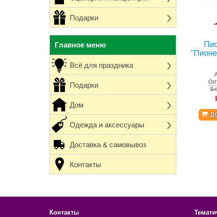
Подарки
Пио
Главное меню
"Пионер
Всё для праздника
Оп
Подарки
Бе
Дом
Д
Одежда и аксессуары
Доставка & самовывоз
Контакты
Контакты
Темати