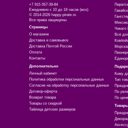
+7 915 057-39-84
Пиратс
Ежедневно с 10 до 18 часов (мск)
Гавайск
© 2014-2026 happy-pirate.ru
Гангсте
Все права защищены
Мексик
Страницы
Чикаго 
О магазине
Всё дл
Доставка и самовывоз
Ковбой
Доставка Почтой России
Морска
Оплата
Пионер
Контакты
Единор
Дополнительно
Подар
Личный кабинет
Кому д
Политика обработки персональных данных
Тип тов
Согласие на обработку персональных данных
Праздн
Договор-оферта
По увл
Возврат товара
По цен
Товары со скидкой
Товары
Таблица детских размеров
Праздн
Декора
Аксесс