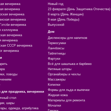
кая вечеринка
Новый год
ая вечеринка
23 февраля (День Защитника Отечества)
рская вечеринка
8 марта (День Женщин)
анская вечеринка
9 мая (День Победы)
Гэтсби вечеринка
Выпускной
я хэллоуина
Дом
ская вечеринка
Диспенсеры для напитков
я вечеринка
Термосумки
ская СССР вечеринка
Ланчбоксы
ог вечеринка
Таблетницы
ки
Фартуки
арить
Всё для шашлыка и барбекю
ара
Нитяные шторы
ики, поводы
Органайзеры и чехлы
ечениям
Массажеры
е
Копилки
Формы для льда и выпечки
 для праздника, вечеринки
Жидкая кожа
ичный стол
Материалы для ремонта
ции, шары
Мочалки
уары, одежда, атрибутика
Гамаки