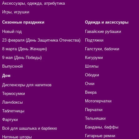
Аксессуары, одежда, атрибутика
Игры, игрушки
Сезонные праздники
Одежда и аксессуары
Новый год
Гавайские рубашки
23 февраля (День Защитника Отечества)
Подтяжки
8 марта (День Женщин)
Галстуки, бабочки
9 мая (День Победы)
Кигуруми
Выпускной
Шляпы
Ободки
Дом
Очки
Диспенсеры для напитков
Веера
Термосумки
Мотоперчатки
Ланчбоксы
Перчатки
Таблетницы
Тельняшки
Фартуки
Банданы, баффы
Всё для шашлыка и барбекю
Гитарные ремни
Нитяные шторы