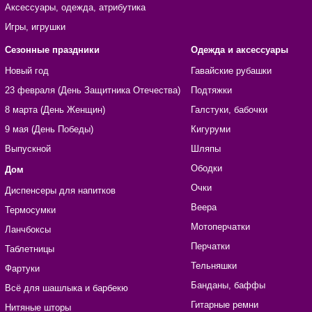
Аксессуары, одежда, атрибутика
Игры, игрушки
Сезонные праздники
Одежда и аксессуары
Новый год
Гавайские рубашки
23 февраля (День Защитника Отечества)
Подтяжки
8 марта (День Женщин)
Галстуки, бабочки
9 мая (День Победы)
Кигуруми
Выпускной
Шляпы
Ободки
Дом
Очки
Диспенсеры для напитков
Веера
Термосумки
Мотоперчатки
Ланчбоксы
Перчатки
Таблетницы
Тельняшки
Фартуки
Банданы, баффы
Всё для шашлыка и барбекю
Гитарные ремни
Нитяные шторы