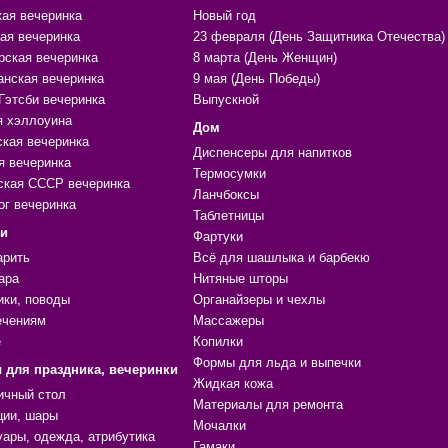
кая вечеринка
Новый год
ая вечеринка
23 февраля (День Защитника Отечества)
рская вечеринка
8 марта (День Женщин)
анская вечеринка
9 мая (День Победы)
Гэтсби вечеринка
Выпускной
я хэллоуина
Дом
ская вечеринка
Диспенсеры для напитков
я вечеринка
Термосумки
ская СССР вечеринка
Ланчбоксы
ог вечеринка
Таблетницы
ки
Фартуки
арить
Всё для шашлыка и барбекю
ара
Нитяные шторы
ики, поводы
Органайзеры и чехлы
ечениям
Массажеры
е
Копилки
Формы для льда и выпечки
 для праздника, вечеринки
Жидкая кожа
ичный стол
Материалы для ремонта
ции, шары
Мочалки
уары, одежда, атрибутика
Гамаки