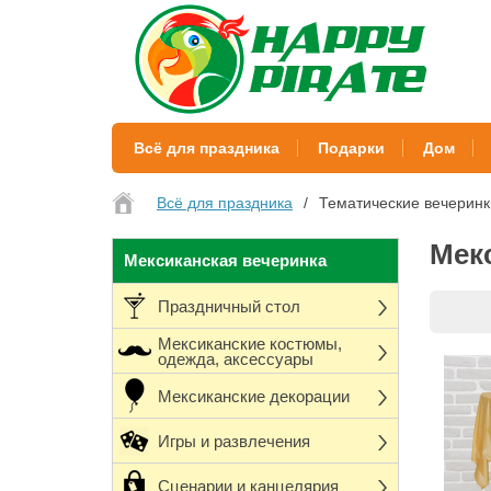
Всё для праздника
Подарки
Дом
Всё для праздника
Тематические вечеринк
Мек
Мексиканская вечеринка
Праздничный стол
Мексиканские костюмы,
одежда, аксессуары
Мексиканские декорации
Игры и развлечения
Сценарии и канцелярия