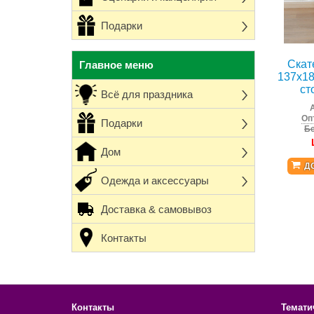
Подарки
Скат
Главное меню
137x18
ст
Всё для праздника
Оп
Подарки
Бе
Дом
Д
Одежда и аксессуары
Доставка & самовывоз
Контакты
Контакты
Темати