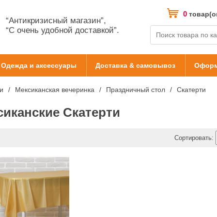
0
товар(о
“Антикризисный магазин”,
“С очень удобной доставкой”.
Одежда и аксессуары
Доставка & самовывоз
Оформ
и
Мексиканская вечеринка
Праздничный стол
Скатерти
сиканские Скатерти
Сортировать: