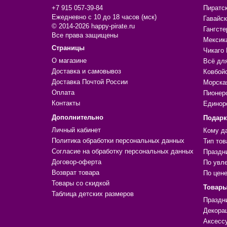
+7 915 057-39-84
Пиратс
Ежедневно с 10 до 18 часов (мск)
Гавайск
© 2014-2026 happy-pirate.ru
Гангсте
Все права защищены
Мексик
Страницы
Чикаго 
О магазине
Всё дл
Доставка и самовывоз
Ковбой
Доставка Почтой России
Морска
Оплата
Пионер
Контакты
Единор
Дополнительно
Подар
Личный кабинет
Кому д
Политика обработки персональных данных
Тип тов
Согласие на обработку персональных данных
Праздн
Договор-оферта
По увл
Возврат товара
По цен
Товары со скидкой
Товары
Таблица детских размеров
Праздн
Декора
Аксесс