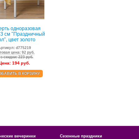
ерть одноразовая
3 см "Праздничный
ол", цвет золото
Артикул:
d775219
товая цена: 92 руб.
з скидки: 223 руб.
Цена:
194
руб.
ОБАВИТЬ В КОРЗИНУ
ческие вечеринки
Сезонные праздники