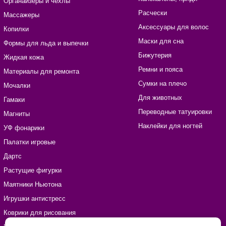
Органайзеры и чехлы
Расчески
Массажеры
Аксессуары для волос
Копилки
Маски для сна
Формы для льда и выпечки
Бижутерия
Жидкая кожа
Ремни и пояса
Материалы для ремонта
Сумки на плечо
Мочалки
Для животных
Гамаки
Переводные татуировки
Магниты
Наклейки для ногтей
УФ фонарики
Палатки игровые
Дартс
Растущие фигурки
Маятники Ньютона
Игрушки антистресс
Коврики для рисования