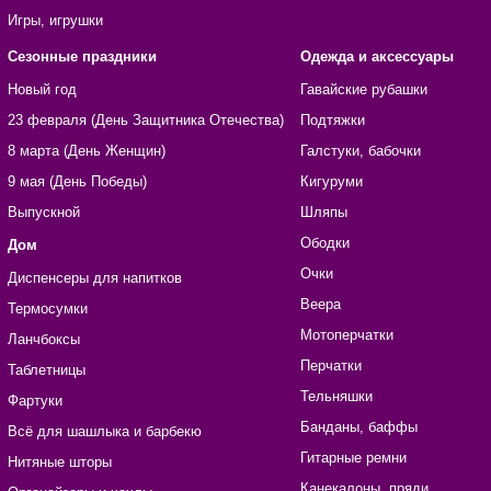
Игры, игрушки
Сезонные праздники
Одежда и аксессуары
Новый год
Гавайские рубашки
23 февраля (День Защитника Отечества)
Подтяжки
8 марта (День Женщин)
Галстуки, бабочки
9 мая (День Победы)
Кигуруми
Выпускной
Шляпы
Ободки
Дом
Очки
Диспенсеры для напитков
Веера
Термосумки
Мотоперчатки
Ланчбоксы
Перчатки
Таблетницы
Тельняшки
Фартуки
Банданы, баффы
Всё для шашлыка и барбекю
Гитарные ремни
Нитяные шторы
Канекалоны, пряди