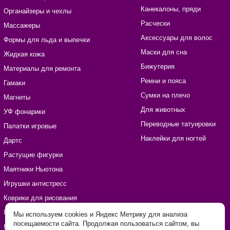
Канекалоны, пряди
Органайзеры и чехлы
Расчески
Массажеры
Аксессуары для волос
Формы для льда и выпечки
Маски для сна
Жидкая кожа
Бижутерия
Материалы для ремонта
Ремни и пояса
Гамаки
Сумки на плечо
Магниты
Для животных
УФ фонарики
Переводные татуировки
Палатки игровые
Наклейки для ногтей
Дартс
Растущие фигурки
Маятники Ньютона
Игрушки антистресс
Коврики для рисования
Наборы для рукоделия
Мы используем cookies и Яндекс Метрику для анализа
посещаемости сайта. Продолжая пользоваться сайтом, вы
Наклейки виниловые