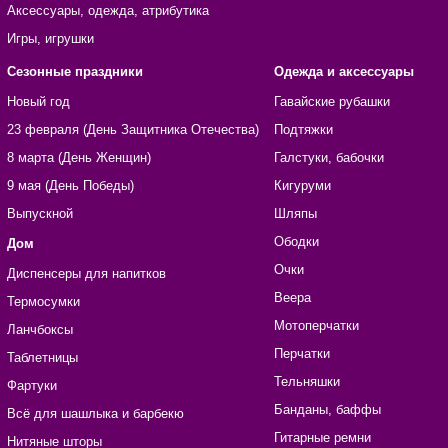
Аксессуары, одежда, атрибутика
Игры, игрушки
Сезонные праздники
Одежда и аксессуары
Новый год
Гавайские рубашки
23 февраля (День Защитника Отечества)
Подтяжки
8 марта (День Женщин)
Галстуки, бабочки
9 мая (День Победы)
Кигуруми
Выпускной
Шляпы
Ободки
Дом
Очки
Диспенсеры для напитков
Веера
Термосумки
Мотоперчатки
Ланчбоксы
Перчатки
Таблетницы
Тельняшки
Фартуки
Банданы, баффы
Всё для шашлыка и барбекю
Гитарные ремни
Нитяные шторы