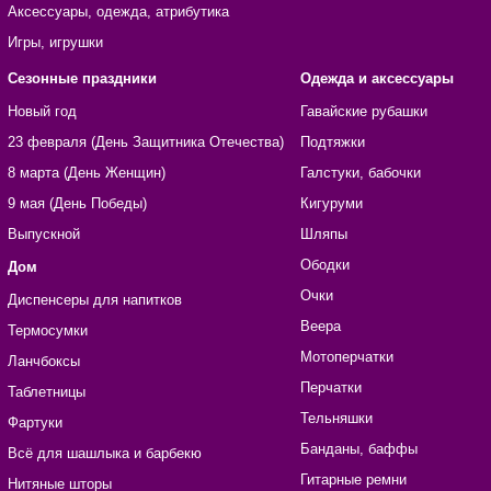
Аксессуары, одежда, атрибутика
Игры, игрушки
Сезонные праздники
Одежда и аксессуары
Новый год
Гавайские рубашки
23 февраля (День Защитника Отечества)
Подтяжки
8 марта (День Женщин)
Галстуки, бабочки
9 мая (День Победы)
Кигуруми
Выпускной
Шляпы
Ободки
Дом
Очки
Диспенсеры для напитков
Веера
Термосумки
Мотоперчатки
Ланчбоксы
Перчатки
Таблетницы
Тельняшки
Фартуки
Банданы, баффы
Всё для шашлыка и барбекю
Гитарные ремни
Нитяные шторы