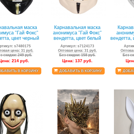
навальная маска
Карнавальная маска
Карнав
имуса "Гай Фокс"
анонимуса "Гай Фокс"
анониму
етта, цвет черный
вендетта, цвет белый
вендетта,
ртикул:
s7480175
Артикул:
s7124173
Арти
товая цена: 31 руб.
Оптовая цена: 31 руб.
Оптовая
з скидки: 249 руб.
Без скидки: 158 руб.
Без ск
Цена:
214
руб.
Цена:
137
руб.
Цен
ОБАВИТЬ В КОРЗИНУ
ДОБАВИТЬ В КОРЗИНУ
ДОБА