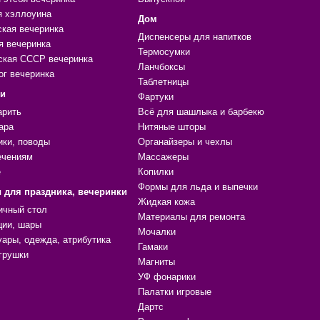
я хэллоуина
Дом
ская вечеринка
Диспенсеры для напитков
я вечеринка
Термосумки
ская СССР вечеринка
Ланчбоксы
ог вечеринка
Таблетницы
ки
Фартуки
арить
Всё для шашлыка и барбекю
ара
Нитяные шторы
ики, поводы
Органайзеры и чехлы
ечениям
Массажеры
е
Копилки
Формы для льда и выпечки
 для праздника, вечеринки
Жидкая кожа
ичный стол
Материалы для ремонта
ции, шары
Мочалки
уары, одежда, атрибутика
Гамаки
грушки
Магниты
УФ фонарики
Палатки игровые
Дартс