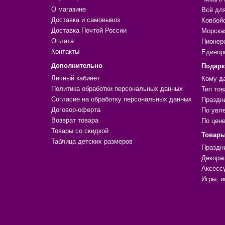
О магазине
Всё дл
Доставка и самовывоз
Ковбой
Доставка Почтой России
Морска
Оплата
Пионер
Контакты
Единор
Дополнительно
Подар
Личный кабинет
Кому д
Политика обработки персональных данных
Тип тов
Согласие на обработку персональных данных
Праздн
Договор-оферта
По увл
Возврат товара
По цен
Товары со скидкой
Товары
Таблица детских размеров
Праздн
Декора
Аксесс
Игры, и