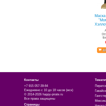
Маска
"Мо
Хэлло
Оп
Бе
Д
Контакты
Темати
+7 915 057-39-84
Пиратс
Ежедневно с 10 до 18 часов (мск)
Гавайск
© 2014-2026 happy-pirate.ru
Гангсте
Все права защищены
Мексик
Страницы
Чикаго 