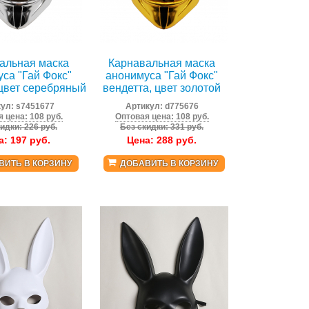
альная маска
Карнавальная маска
са "Гай Фокс"
анонимуса "Гай Фокс"
 цвет серебряный
вендетта, цвет золотой
кул:
s7451677
Артикул:
d775676
 цена: 108 руб.
Оптовая цена: 108 руб.
идки: 226 руб.
Без скидки: 331 руб.
а:
197
руб.
Цена:
288
руб.
ВИТЬ В КОРЗИНУ
ДОБАВИТЬ В КОРЗИНУ