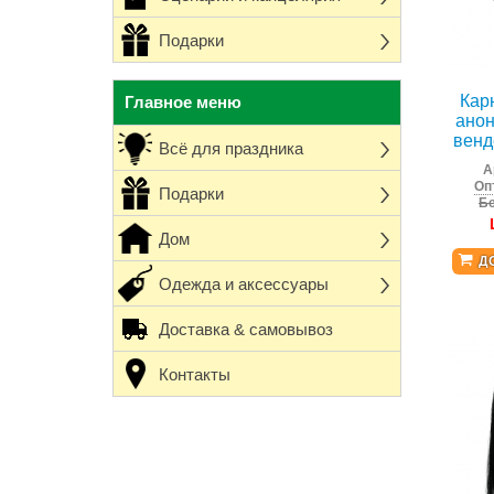
Подарки
Кар
Главное меню
анон
венд
Всё для праздника
А
Оп
Подарки
Бе
Дом
Д
Одежда и аксессуары
Доставка & самовывоз
Контакты