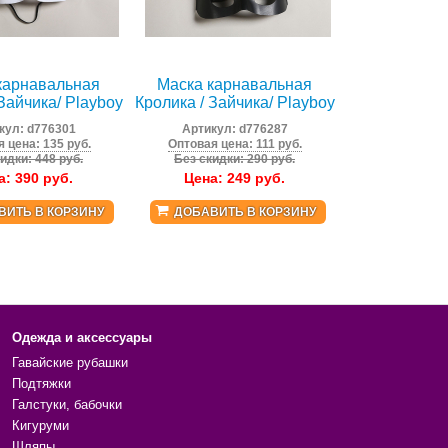
карнавальная
Маска карнавальная
Зайчика/ Playboy
Кролика / Зайчика/ Playboy
кул:
d776301
Артикул:
d776287
 цена: 135 руб.
Оптовая цена: 111 руб.
идки: 448 руб.
Без скидки: 290 руб.
а:
390
руб.
Цена:
249
руб.
ВИТЬ В КОРЗИНУ
ДОБАВИТЬ В КОРЗИНУ
Одежда и аксессуары
Гавайские рубашки
Подтяжки
Галстуки, бабочки
Кигуруми
Шляпы