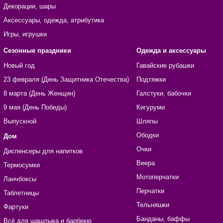
Декорации, шары
Аксессуары, одежда, атрибутика
Игры, игрушки
Сезонные праздники
Одежда и аксессуары
Новый год
Гавайские рубашки
23 февраля (День Защитника Отечества)
Подтяжки
8 марта (День Женщин)
Галстуки, бабочки
9 мая (День Победы)
Кигуруми
Выпускной
Шляпы
Ободки
Дом
Очки
Диспенсеры для напитков
Веера
Термосумки
Мотоперчатки
Ланчбоксы
Перчатки
Таблетницы
Тельняшки
Фартуки
Банданы, баффы
Всё для шашлыка и барбекю