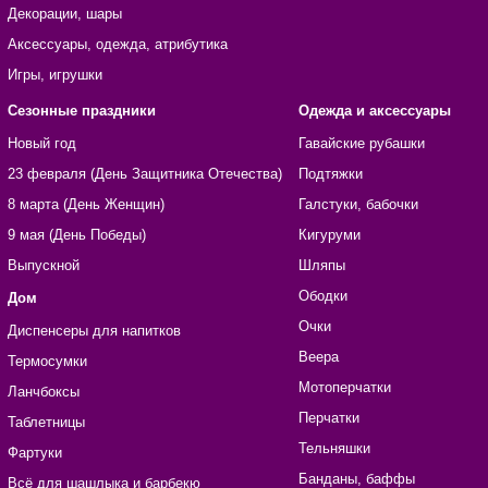
Декорации, шары
Аксессуары, одежда, атрибутика
Игры, игрушки
Сезонные праздники
Одежда и аксессуары
Новый год
Гавайские рубашки
23 февраля (День Защитника Отечества)
Подтяжки
8 марта (День Женщин)
Галстуки, бабочки
9 мая (День Победы)
Кигуруми
Выпускной
Шляпы
Ободки
Дом
Очки
Диспенсеры для напитков
Веера
Термосумки
Мотоперчатки
Ланчбоксы
Перчатки
Таблетницы
Тельняшки
Фартуки
Банданы, баффы
Всё для шашлыка и барбекю