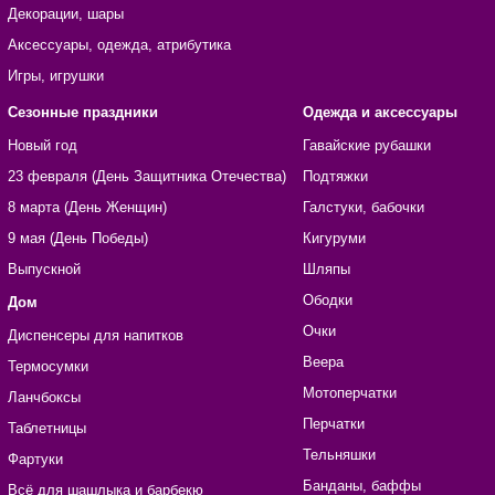
Декорации, шары
Аксессуары, одежда, атрибутика
Игры, игрушки
Сезонные праздники
Одежда и аксессуары
Новый год
Гавайские рубашки
23 февраля (День Защитника Отечества)
Подтяжки
8 марта (День Женщин)
Галстуки, бабочки
9 мая (День Победы)
Кигуруми
Выпускной
Шляпы
Ободки
Дом
Очки
Диспенсеры для напитков
Веера
Термосумки
Мотоперчатки
Ланчбоксы
Перчатки
Таблетницы
Тельняшки
Фартуки
Банданы, баффы
Всё для шашлыка и барбекю